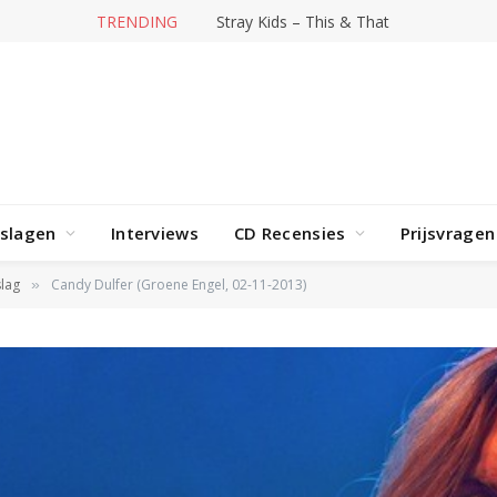
TRENDING
Hit-producer William Orbit overleden
rslagen
Interviews
CD Recensies
Prijsvragen
lag
Candy Dulfer (Groene Engel, 02-11-2013)
»