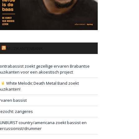
MUZIKANTENBANK
ontrabassist zoekt gezellige ervaren Brabantse
uzikanten voor een akoestisch project
#
White Melodic Death Metal Band zoekt
uzikanten!
rvaren bassist
ezocht: zangeres
UNBURST country/americana zoekt bassist en
ercussionist/drummer