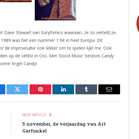
et Dave Stewart van Eurythmics waaraan, ze zo verteld ze,
n 1989 was het een nummer 1 hit in heel Europa. Dit
or de improvisatie ook lekker om te spelen lijkt me. Ook
tonden op de setlist in Oss. Met ‘Good Music’ besloot Candy
roene Engel Candy!
cebook
Twitter
Pinterest
LinkedIn
Tumblr
Email
E
NEXT ARTICLE
t
5 november, de verjaardag van Art
Garfunkel