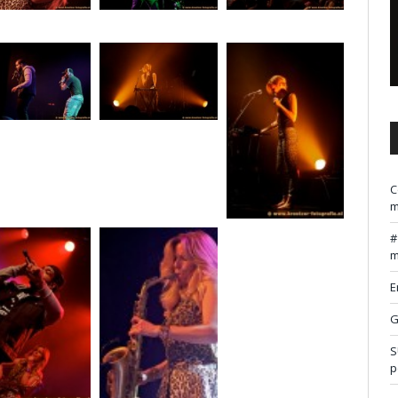
C
m
m
E
G
S
p