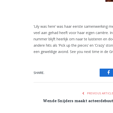
‘Lily was here’ was haar eerste samenwerking m
veel aan gehad heeft voor haar eigen carrière. I
nummer blijft heerlijk om naar te luisteren en do
andere hits als ‘Pick up the pieces’ en ‘Crazy’ s
een geweldige avond. See you next time in de G
SHARE.
Fa
PREVIOUS ARTICL
Wende Snijders maakt acteerdebuu