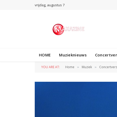
vrijdag, augustus 7
HOME
Muzieknieuws
Concertve
YOU ARE AT:
Home
Muziek
Concertvers
»
»