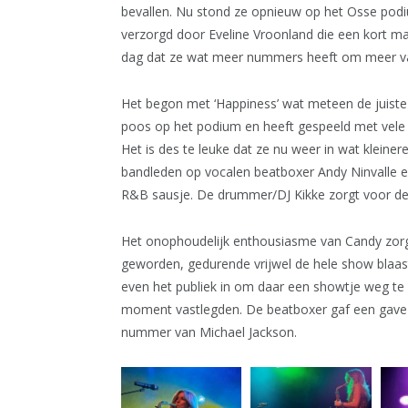
bevallen. Nu stond ze opnieuw op het Osse pod
verzorgd door Eveline Vroonland die een kort maar
dag dat ze wat meer nummers heeft om meer van 
Het begon met ‘Happiness’ wat meteen de juiste s
poos op het podium en heeft gespeeld met vele h
Het is des te leuke dat ze nu weer in wat kleine
bandleden op vocalen beatboxer Andy Ninvalle en
R&B sausje. De drummer/DJ Kikke zorgt voor de 
Het onophoudelijk enthousiasme van Candy zorgt d
geworden, gedurende vrijwel de hele show blaast 
even het publiek in om daar een showtje weg te g
moment vastlegden. De beatboxer gaf een gave s
nummer van Michael Jackson.