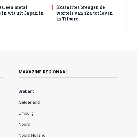
es, een metal
Skatalites brengen de
 in wit uit Japan in
wortels van ska tot leven
in Tilburg
MAXAZINE REGIONAAL
Brabant
Gelderland
Limburg
Noord
Noord Holland