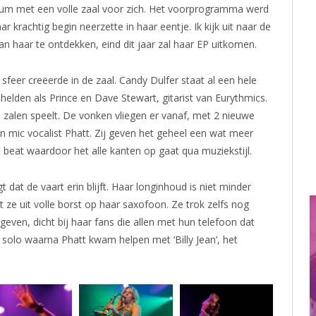
ium met een volle zaal voor zich. Het voorprogramma werd
 krachtig begin neerzette in haar eentje. Ik kijk uit naar de
haar te ontdekken, eind dit jaar zal haar EP uitkomen.
feer creëerde in de zaal. Candy Dulfer staat al een hele
elden als Prince en Dave Stewart, gitarist van Eurythmics.
re zalen speelt. De vonken vliegen er vanaf, met 2 nieuwe
 mic vocalist Phatt. Zij geven het geheel een wat meer
beat waardoor het alle kanten op gaat qua muziekstijl.
at de vaart erin blijft. Haar longinhoud is niet minder
ze uit volle borst op haar saxofoon. Ze trok zelfs nog
even, dicht bij haar fans die allen met hun telefoon dat
olo waarna Phatt kwam helpen met ‘Billy Jean’, het