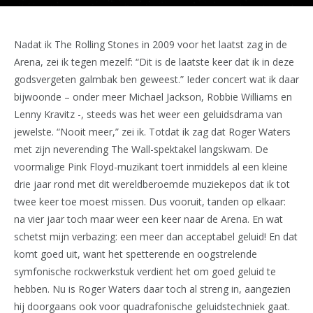
Nadat ik The Rolling Stones in 2009 voor het laatst zag in de
Arena, zei ik tegen mezelf: “Dit is de laatste keer dat ik in deze
godsvergeten galmbak ben geweest.” Ieder concert wat ik daar
bijwoonde – onder meer Michael Jackson, Robbie Williams en
Lenny Kravitz -, steeds was het weer een geluidsdrama van
jewelste. “Nooit meer,” zei ik. Totdat ik zag dat Roger Waters
met zijn neverending The Wall-spektakel langskwam. De
voormalige Pink Floyd-muzikant toert inmiddels al een kleine
drie jaar rond met dit wereldberoemde muziekepos dat ik tot
twee keer toe moest missen. Dus vooruit, tanden op elkaar:
na vier jaar toch maar weer een keer naar de Arena. En wat
schetst mijn verbazing: een meer dan acceptabel geluid! En dat
komt goed uit, want het spetterende en oogstrelende
symfonische rockwerkstuk verdient het om goed geluid te
hebben. Nu is Roger Waters daar toch al streng in, aangezien
hij doorgaans ook voor quadrafonische geluidstechniek gaat.