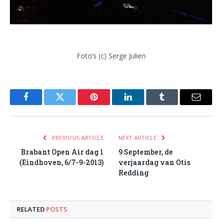
Foto’s (c) Serge Julien
Facebook
Twitter
Pinterest
LinkedIn
Tumblr
Email
PREVIOUS ARTICLE
NEXT ARTICLE
Brabant Open Air dag 1
9 September, de
(Eindhoven, 6/7-9-2013)
verjaardag van Otis
Redding
RELATED
POSTS