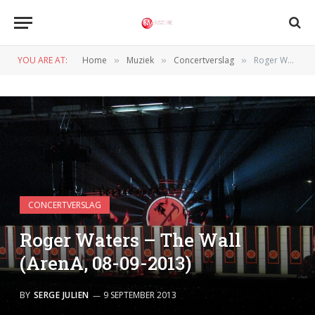
YOU ARE AT:
Home
Muziek
Concertverslag
Roger Waters – The Wall (ArenA, 08-09-2013)
»
»
»
CONCERTVERSLAG
Roger Waters – The Wall
(ArenA, 08-09-2013)
BY
SERGE JULIEN
9 SEPTEMBER 2013