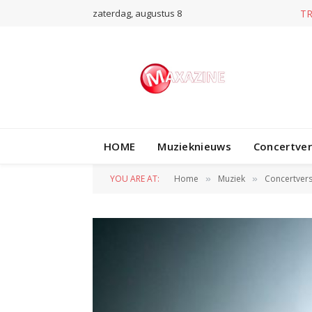
zaterdag, augustus 8
T
HOME
Muzieknieuws
Concertve
YOU ARE AT:
Home
Muziek
Concertvers
»
»