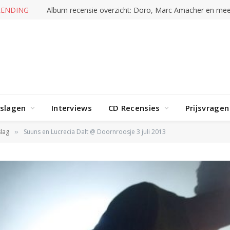
RENDING
Album recensie overzicht: Doro, Marc Amacher en mee
rslagen
Interviews
CD Recensies
Prijsvragen
lag
Suuns en Lucrecia Dalt @ Doornroosje 3 juli 2013
»