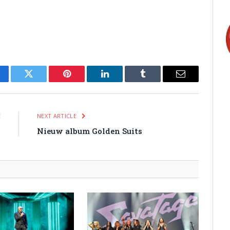
cebook
Twitter
Pinterest
LinkedIn
Tumblr
Email
E
NEXT ARTICLE
p
Nieuw album Golden Suits