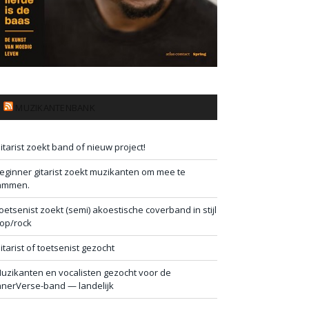
MUZIKANTENBANK
itarist zoekt band of nieuw project!
eginner gitarist zoekt muzikanten om mee te
ammen.
oetsenist zoekt (semi) akoestische coverband in stijl
op/rock
itarist of toetsenist gezocht
uzikanten en vocalisten gezocht voor de
nnerVerse-band — landelijk