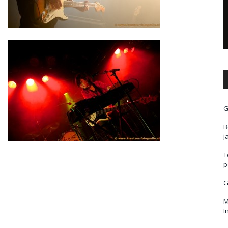
G
B
j
T
p
G
M
I