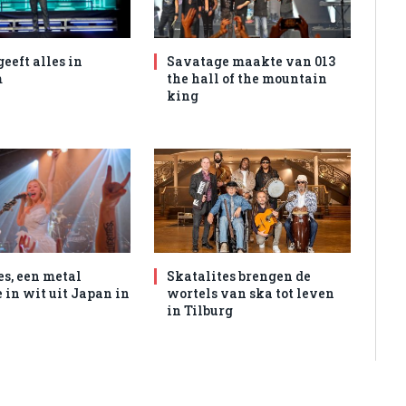
geeft alles in
Savatage maakte van 013
m
the hall of the mountain
king
es, een metal
Skatalites brengen de
 in wit uit Japan in
wortels van ska tot leven
in Tilburg