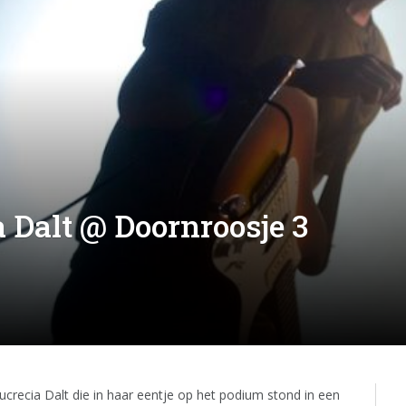
 Dalt @ Doornroosje 3
recia Dalt die in haar eentje op het podium stond in een