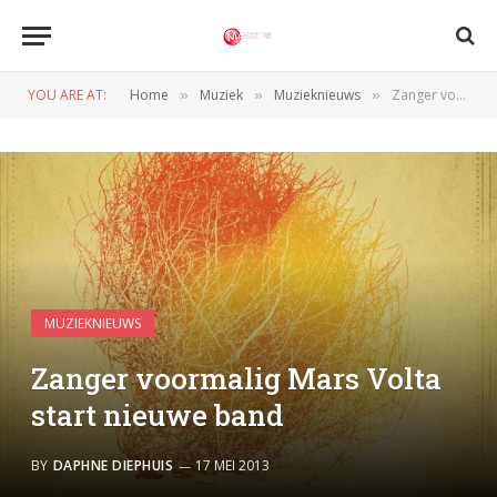
YOU ARE AT:
Home
Muziek
Muzieknieuws
Zanger voormalig Mars Volta start nieuwe band
»
»
»
MUZIEKNIEUWS
Zanger voormalig Mars Volta
start nieuwe band
BY
DAPHNE DIEPHUIS
17 MEI 2013