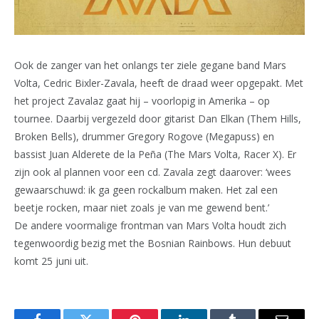
Ook de zanger van het onlangs ter ziele gegane band Mars
Volta, Cedric Bixler-Zavala, heeft de draad weer opgepakt. Met
het project Zavalaz gaat hij – voorlopig in Amerika – op
tournee. Daarbij vergezeld door gitarist Dan Elkan (Them Hills,
Broken Bells), drummer Gregory Rogove (Megapuss) en
bassist Juan Alderete de la Peña (The Mars Volta, Racer X). Er
zijn ook al plannen voor een cd. Zavala zegt daarover: ‘wees
gewaarschuwd: ik ga geen rockalbum maken. Het zal een
beetje rocken, maar niet zoals je van me gewend bent.’
De andere voormalige frontman van Mars Volta houdt zich
tegenwoordig bezig met the Bosnian Rainbows. Hun debuut
komt 25 juni uit.