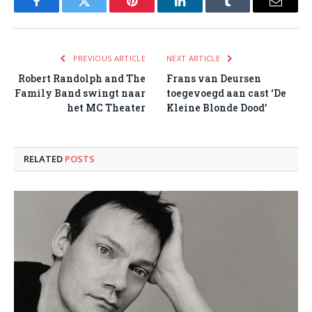
Facebook
Twitter
Pinterest
LinkedIn
Tumblr
Email
PREVIOUS ARTICLE
NEXT ARTICLE
Robert Randolph and The
Frans van Deursen
Family Band swingt naar
toegevoegd aan cast ‘De
het MC Theater
Kleine Blonde Dood’
RELATED
POSTS