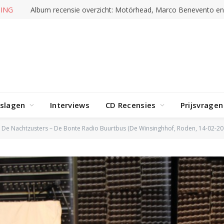
RENDING
Album recensie overzicht: Doro, Marc Amacher en mee
rslagen
Interviews
CD Recensies
Prijsvragen
De Nachtzusters – De Bonte Radio Buurtbus (De Winsinghhof, Roden, 14-02-20