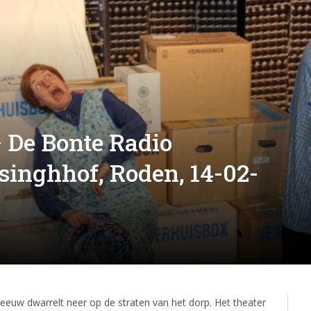
 De Bonte Radio
singhhof, Roden, 14-02-
neeuw dwarrelt neer op de straten van het dorp. Het theater