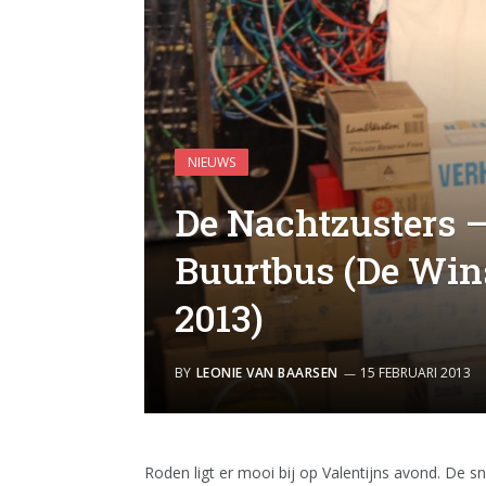
NIEUWS
De Nachtzusters –
Buurtbus (De Win
2013)
BY
LEONIE VAN BAARSEN
15 FEBRUARI 2013
Roden ligt er mooi bij op Valentijns avond. De s