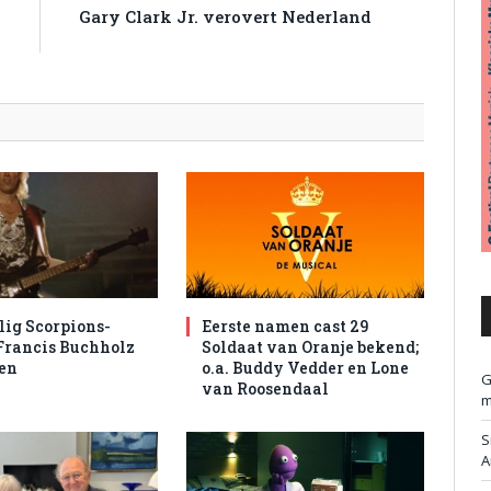
,
Gary Clark Jr. verovert Nederland
s
ig Scorpions-
Eerste namen cast 29
 Francis Buchholz
Soldaat van Oranje bekend;
en
o.a. Buddy Vedder en Lone
G
van Roosendaal
m
S
A