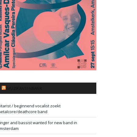
MUZIKANTENBANK
itarist / beginnend vocalist zoekt
etalcore/deathcore band
inger and bassist wanted for new band in
msterdam