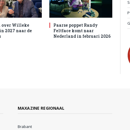
S
P
G
 over Willeke
Paarse poppet Randy
 in 2027 naar de
Feltface komt naar
s
Nederland in februari 2026
MAXAZINE REGIONAAL
Brabant