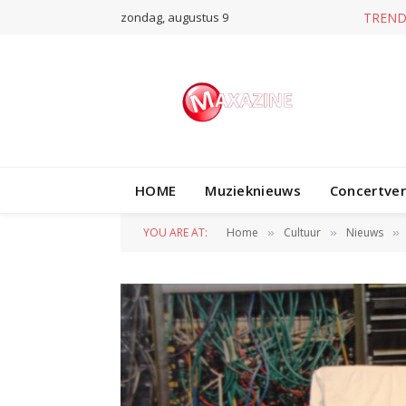
zondag, augustus 9
T
HOME
Muzieknieuws
Concertve
YOU ARE AT:
Home
Cultuur
Nieuws
»
»
»