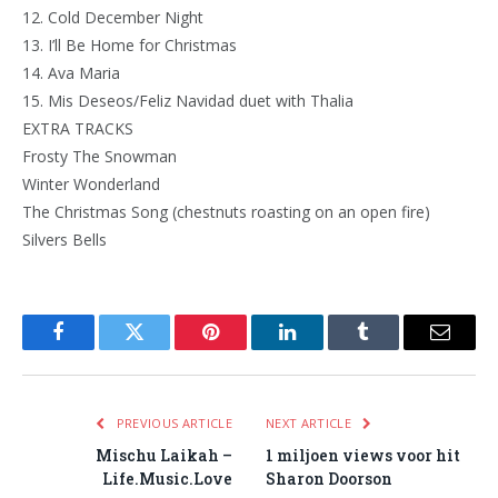
12. Cold December Night
13. I’ll Be Home for Christmas
14. Ava Maria
15. Mis Deseos/Feliz Navidad duet with Thalia
EXTRA TRACKS
Frosty The Snowman
Winter Wonderland
The Christmas Song (chestnuts roasting on an open fire)
Silvers Bells
Facebook
Twitter
Pinterest
LinkedIn
Tumblr
Email
PREVIOUS ARTICLE
NEXT ARTICLE
Mischu Laikah –
1 miljoen views voor hit
Life.Music.Love
Sharon Doorson