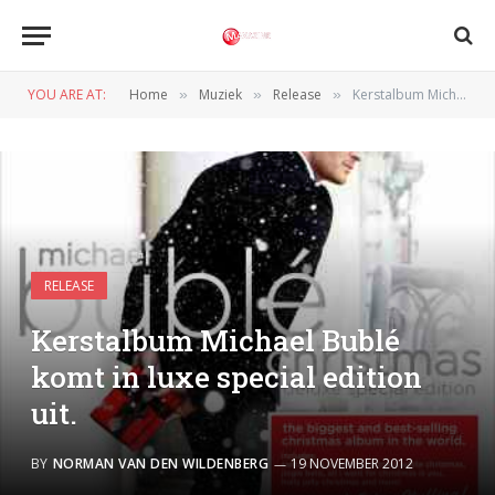
YOU ARE AT:
Home
Muziek
Release
Kerstalbum Michael Bublé komt in luxe special edition uit.
»
»
»
RELEASE
Kerstalbum Michael Bublé
komt in luxe special edition
uit.
BY
NORMAN VAN DEN WILDENBERG
19 NOVEMBER 2012