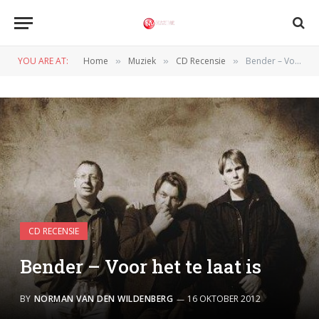
YOU ARE AT:
Home
Muziek
CD Recensie
Bender – Voor het te laat is
»
»
»
CD RECENSIE
Bender – Voor het te laat is
BY
NORMAN VAN DEN WILDENBERG
16 OKTOBER 2012