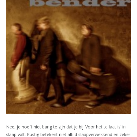
Nee, je hoeft niet bang te zijn dat je bij ‘Voor het te laat is’ in
slaap valt. Rustig betekent niet altijd slaapverwekkend en zeker