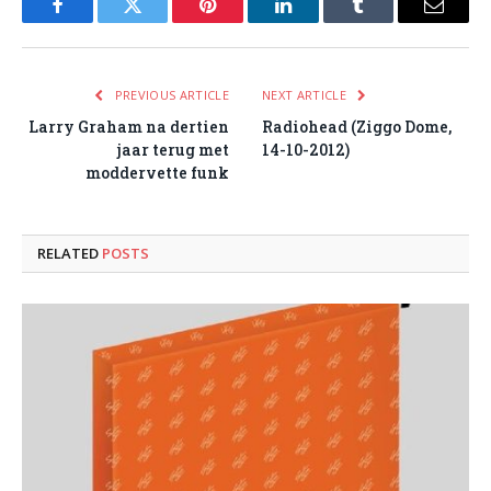
Facebook
Twitter
Pinterest
LinkedIn
Tumblr
Email
PREVIOUS ARTICLE
NEXT ARTICLE
Larry Graham na dertien
Radiohead (Ziggo Dome,
jaar terug met
14-10-2012)
moddervette funk
RELATED
POSTS