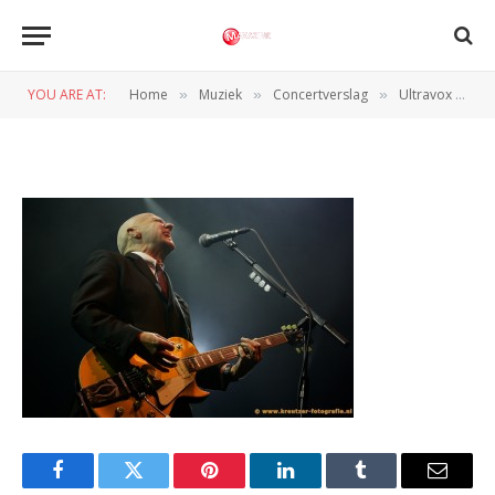
KRE 2898
YOU ARE AT:
Home
Muziek
Concertverslag
Ultravox (013, 12-10-2012)
»
»
»
BY
NORMAN VAN DEN WILDENBERG
13 OKTOBER 2012
Facebook
Twitter
Pinterest
LinkedIn
Tumblr
Email