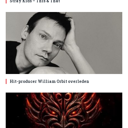
Stray Kids – This & That
Hit-producer William Orbit overleden