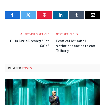
Facebook
Twitter
Pinterest
LinkedIn
Tumblr
Email
PREVIOUS ARTICLE
NEXT ARTICLE
Huis Elvis Presley “For
Festival Mundial
Sale”
verhuist naar hart van
Tilburg
RELATED
POSTS