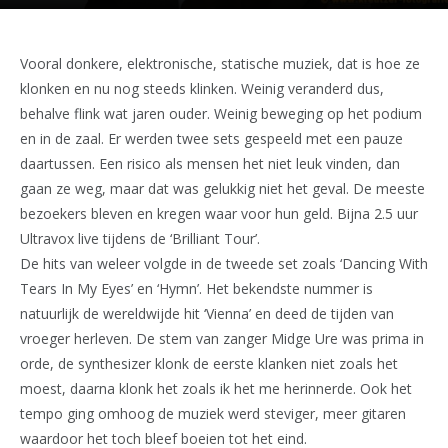
Vooral donkere, elektronische, statische muziek, dat is hoe ze
klonken en nu nog steeds klinken. Weinig veranderd dus,
behalve flink wat jaren ouder. Weinig beweging op het podium
en in de zaal. Er werden twee sets gespeeld met een pauze
daartussen. Een risico als mensen het niet leuk vinden, dan
gaan ze weg, maar dat was gelukkig niet het geval. De meeste
bezoekers bleven en kregen waar voor hun geld. Bijna 2.5 uur
Ultravox live tijdens de ‘Brilliant Tour’.
De hits van weleer volgde in de tweede set zoals ‘Dancing With
Tears In My Eyes’ en ‘Hymn’. Het bekendste nummer is
natuurlijk de wereldwijde hit ‘Vienna’ en deed de tijden van
vroeger herleven. De stem van zanger Midge Ure was prima in
orde, de synthesizer klonk de eerste klanken niet zoals het
moest, daarna klonk het zoals ik het me herinnerde. Ook het
tempo ging omhoog de muziek werd steviger, meer gitaren
waardoor het toch bleef boeien tot het eind.