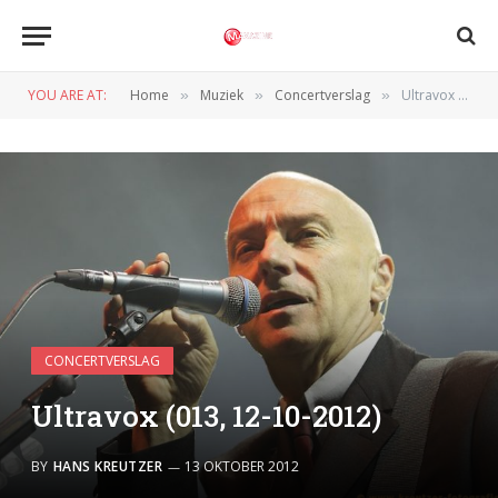
YOU ARE AT:
Home
Muziek
Concertverslag
Ultravox (013, 12-10-2012)
»
»
»
CONCERTVERSLAG
Ultravox (013, 12-10-2012)
BY
HANS KREUTZER
13 OKTOBER 2012