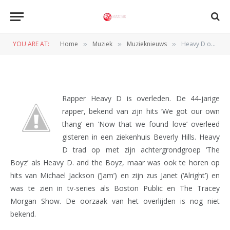
MUZIEKNIEUWS
Heavy D overleden
YOU ARE AT:
Home
Muziek
Muzieknieuws
Heavy D overleden
»
»
»
BY
REDACTIE
9 NOVEMBER 2011
Rapper Heavy D is overleden. De 44-jarige
rapper, bekend van zijn hits ‘We got our own
thang’ en ‘Now that we found love’ overleed
gisteren in een ziekenhuis Beverly Hills. Heavy
D trad op met zijn achtergrondgroep ‘The
Boyz’ als Heavy D. and the Boyz, maar was ook te horen op
hits van Michael Jackson (‘Jam’) en zijn zus Janet (‘Alright’) en
was te zien in tv-series als Boston Public en The Tracey
Morgan Show. De oorzaak van het overlijden is nog niet
bekend.