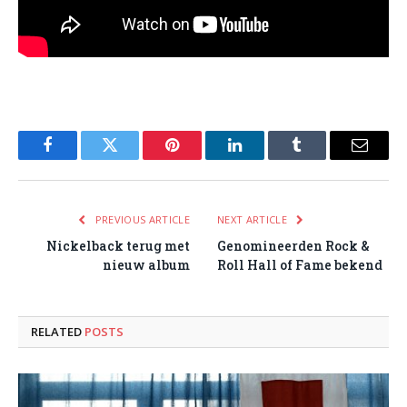
Facebook
Twitter
Pinterest
LinkedIn
Tumblr
Email
PREVIOUS ARTICLE
NEXT ARTICLE
Nickelback terug met
Genomineerden Rock &
nieuw album
Roll Hall of Fame bekend
RELATED
POSTS