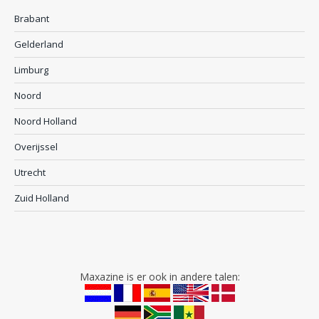
Brabant
Gelderland
Limburg
Noord
Noord Holland
Overijssel
Utrecht
Zuid Holland
Maxazine is er ook in andere talen: