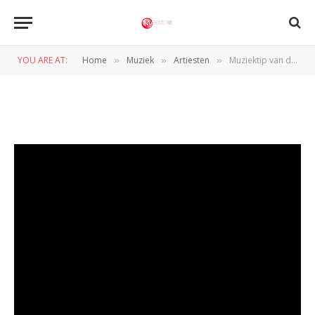
Muziektip van de dag: Waylon
– The Escapist (2011)
YOU ARE AT:
Home
Muziek
Artiesten
Muziektip van de dag: Waylon – The Escapist (2011)
»
»
»
BY
REDACTIE
27 SEPTEMBER 2011