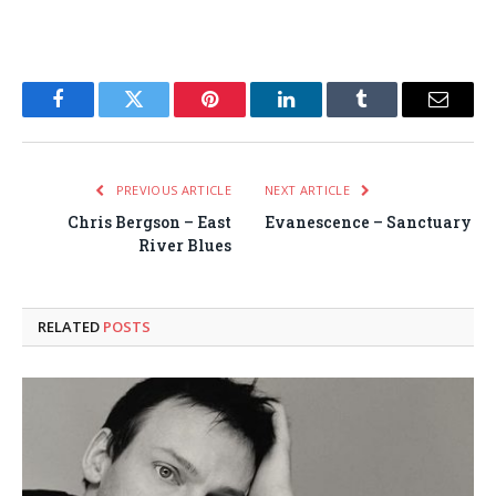
Facebook
Twitter
Pinterest
LinkedIn
Tumblr
Email
PREVIOUS ARTICLE
NEXT ARTICLE
Chris Bergson – East
Evanescence – Sanctuary
River Blues
RELATED
POSTS