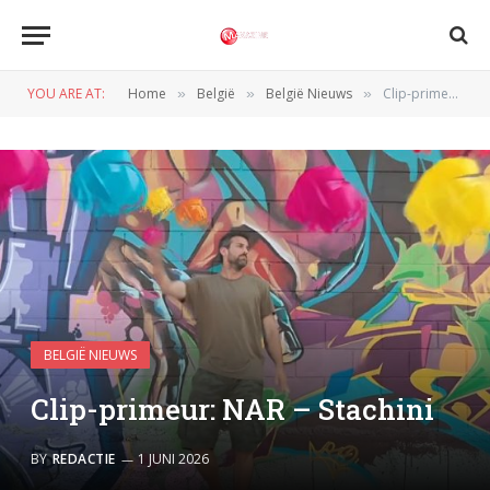
YOU ARE AT:
Home
België
België Nieuws
Clip-primeur: NAR – Stachini
»
»
»
BELGIË NIEUWS
Clip-primeur: NAR – Stachini
BY
REDACTIE
1 JUNI 2026