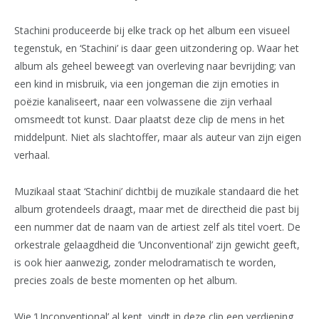
Stachini produceerde bij elke track op het album een visueel
tegenstuk, en ‘Stachini’ is daar geen uitzondering op. Waar het
album als geheel beweegt van overleving naar bevrijding; van
een kind in misbruik, via een jongeman die zijn emoties in
poëzie kanaliseert, naar een volwassene die zijn verhaal
omsmeedt tot kunst. Daar plaatst deze clip de mens in het
middelpunt. Niet als slachtoffer, maar als auteur van zijn eigen
verhaal.
Muzikaal staat ‘Stachini’ dichtbij de muzikale standaard die het
album grotendeels draagt, maar met de directheid die past bij
een nummer dat de naam van de artiest zelf als titel voert. De
orkestrale gelaagdheid die ‘Unconventional’ zijn gewicht geeft,
is ook hier aanwezig, zonder melodramatisch te worden,
precies zoals de beste momenten op het album.
Wie ‘Unconventional’ al kent, vindt in deze clip een verdieping.