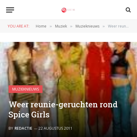
YOU ARE AT:
Home
Muziek
Muzieknieuws
Weer reunie-geruchten rond Spice Girls
»
»
»
MUZIEKNIEUWS
Weer reunie-geruchten rond
Spice Girls
BY
REDACTIE
22 AUGUSTUS 2011