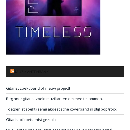
MUZIKANTENBANK
Gitarist zoekt band of nieuw project!
Beginner gitarist zoekt muzikanten om mee te jammen.
Toetsenist zoekt (semi) akoestische coverband in stijl pop/rock
Gitarist of toetsenist gezocht
Muzikanten en vocalisten gezocht voor de InnerVerse-band —