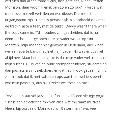
vertellen dan alleen maar ‘Hallo, hoe gaat het, ik ben Steffen
Morrison, daar woon ik en ik ben zo en zo oud’. Ik wilde wat
meer over mezelf vertellen en wat dieper. Dat moest het
uitgangspunt zijn.” De cd is persoonlijk, bijvoorbeeld ook met
de track ‘Taste a tear’, met de tekst, ‘Daddy wasn’t there when
the cops came in.’ “Mijn ouders zijn gescheiden, dat is nu
eenmaal hoe het gelopen is. Mijn vader woont op Sint
Maarten, mijn moeder hier gewoon in Nederland, dus ik heb
wel een aparte band met met mijn vader. Hij was er dus niet
altijd nee. Maar het belangrijke is dat mijn vader wel trots is op
mijn succes. Hij is van de oude stempel: studeren, studeren en
dan pas iets als muziek doen, en dat heb ik ook gedaan. En nu
ziet hij ook dat ik met vallen en opstaan toch wel iets bereik
wat mijn passie is, dus hij is zeker wel trots op me.”
‘Revealed’ staat vol jazz, soul, funk en zelfs een vleugje gogo.
“Het is een eclectische mix van alles wat mij raakt muzikaal.
Neem bijvoorbeeld ‘Main road’ of ‘Better man,” wat veel