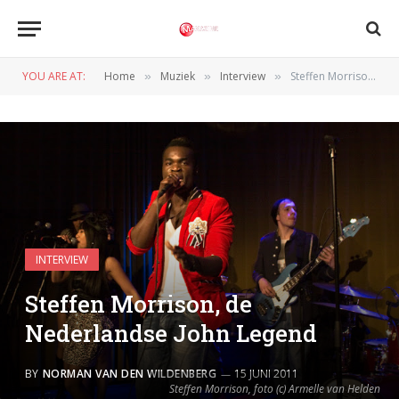
YOU ARE AT:
Home
Muziek
Interview
Steffen Morrison, de Nederlandse John Legend
»
»
»
INTERVIEW
Steffen Morrison, de
Nederlandse John Legend
BY
NORMAN VAN DEN WILDENBERG
15 JUNI 2011
Steffen Morrison, foto (c) Armelle van Helden