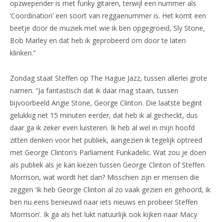
opzwepender is met funky gitaren, terwijl een nummer als
‘Coordination’ een soort van reggaenummer is. Het komt een
beetje door de muziek met wie ik ben opgegroeid, Sly Stone,
Bob Marley en dat heb ik geprobeerd om door te laten
klinken.”
Zondag staat Steffen op The Hague Jazz, tussen allerlei grote
namen. “Ja fantastisch dat ik daar mag staan, tussen
bijvoorbeeld Angie Stone, George Clinton. Die laatste begint
gelukkig net 15 minuten eerder, dat heb ik al gecheckt, dus
daar ga ik zeker even luisteren. Ik heb al wel in mijn hoofd
zitten denken voor het publiek, aangezien ik tegelijk optreed
met George Clinton’s Parliament Funkadelic. Wat zou je doen
als publiek als je kan kiezen tussen George Clinton of Steffen
Morrison, wat wordt het dan? Misschien zijn er mensen die
zeggen ‘Ik heb George Clinton al zo vaak gezien en gehoord, ik
ben nu eens benieuwd naar iets nieuws en probeer Steffen
Morrison’. Ik ga als het lukt natuurlijk ook kijken naar Macy