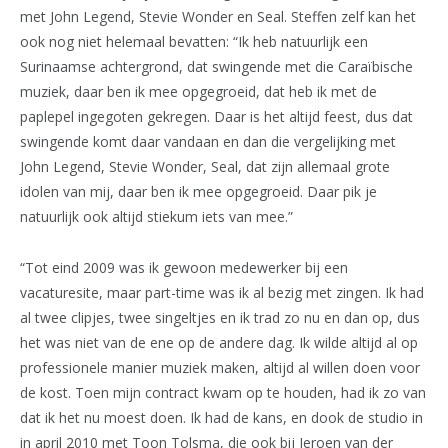
met John Legend, Stevie Wonder en Seal. Steffen zelf kan het
ook nog niet helemaal bevatten: “Ik heb natuurlijk een
Surinaamse achtergrond, dat swingende met die Caraïbische
muziek, daar ben ik mee opgegroeid, dat heb ik met de
paplepel ingegoten gekregen. Daar is het altijd feest, dus dat
swingende komt daar vandaan en dan die vergelijking met
John Legend, Stevie Wonder, Seal, dat zijn allemaal grote
idolen van mij, daar ben ik mee opgegroeid. Daar pik je
natuurlijk ook altijd stiekum iets van mee.”
“Tot eind 2009 was ik gewoon medewerker bij een
vacaturesite, maar part-time was ik al bezig met zingen. Ik had
al twee clipjes, twee singeltjes en ik trad zo nu en dan op, dus
het was niet van de ene op de andere dag. Ik wilde altijd al op
professionele manier muziek maken, altijd al willen doen voor
de kost. Toen mijn contract kwam op te houden, had ik zo van
dat ik het nu moest doen. Ik had de kans, en dook de studio in
in april 2010 met Toon Tolsma, die ook bij Jeroen van der