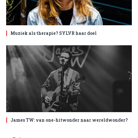
Muziek als therapie? SYLVR haar doel
James TW: van one-hitwonder naar wereldwonder?