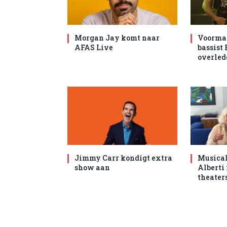
Morgan Jay komt naar
Voormal
AFAS Live
bassist
overled
Jimmy Carr kondigt extra
Musical
show aan
Alberti
theater