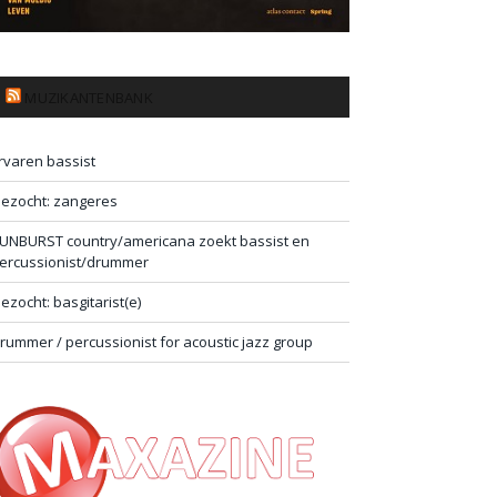
MUZIKANTENBANK
rvaren bassist
ezocht: zangeres
UNBURST country/americana zoekt bassist en
ercussionist/drummer
ezocht: basgitarist(e)
rummer / percussionist for acoustic jazz group