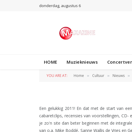
donderdag, augustus 6
NIEUWS
Oudejaarsconfere
HOME
Muzieknieuws
Concertve
Muiswinkel 2010
YOU ARE AT:
Home
Cultuur
Nieuws
»
»
»
BY
REDACTIE
1 JANUARI 2011
Een gelukkig 2011! En dat met de start van ee
cabaretclips, recensies van voorstellingen, CD-
je zo'n site dan beter beginnen met de integra
van o.a. Mike Boddé, Sanne Wallis de Vries en Gee