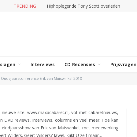
TRENDING
Hiphoplegende Tony Scott overleden
nce Erik van
rslagen
Interviews
CD Recensies
Prijsvragen
Oudejaarsconference Erik van Muiswinkel 2010
n nieuwe site: www.maxacabaret.nl, vol met cabaretnieuws,
 en DVD reviews, interviews, columns en veel meer. Hoe kan
le eindjaarsshow van Erik van Muiswinkel, met medewerking
rt Wilders. Geert Wilders? Jawel, kijkt U zelf maar…