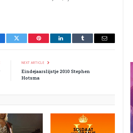
cebook
Twitter
Pinterest
LinkedIn
Tumblr
Email
E
NEXT ARTICLE
r
Eindejaarslijstje 2010 Stephen
Hotsma