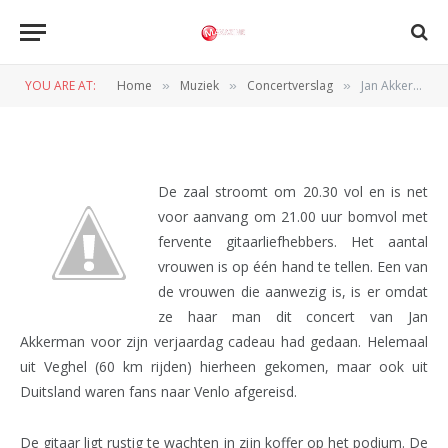
Jan Akkerman (Perron 55, 26-
11-2010)
YOU ARE AT:
Home
Muziek
Concertverslag
Jan Akkerman (Perron 55, 26-11-2010)
»
»
»
BY
REDACTIE
27 NOVEMBER 2010
De zaal stroomt om 20.30 vol en is net
voor aanvang om 21.00 uur bomvol met
fervente gitaarliefhebbers. Het aantal
vrouwen is op één hand te tellen. Een van
de vrouwen die aanwezig is, is er omdat
ze haar man dit concert van Jan
Akkerman voor zijn verjaardag cadeau had gedaan. Helemaal
uit Veghel (60 km rijden) hierheen gekomen, maar ook uit
Duitsland waren fans naar Venlo afgereisd.
De gitaar ligt rustig te wachten in zijn koffer op het podium. De