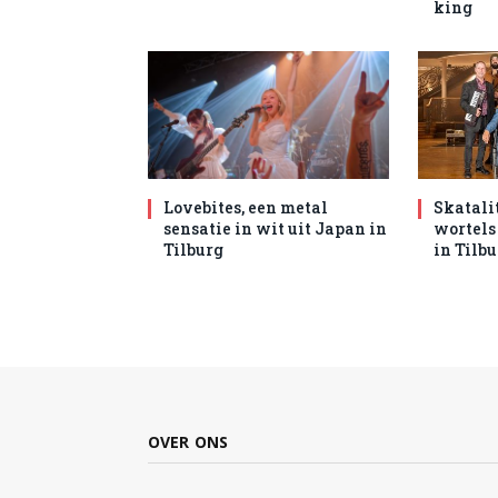
king
Lovebites, een metal
Skatali
sensatie in wit uit Japan in
wortels
Tilburg
in Tilb
OVER ONS