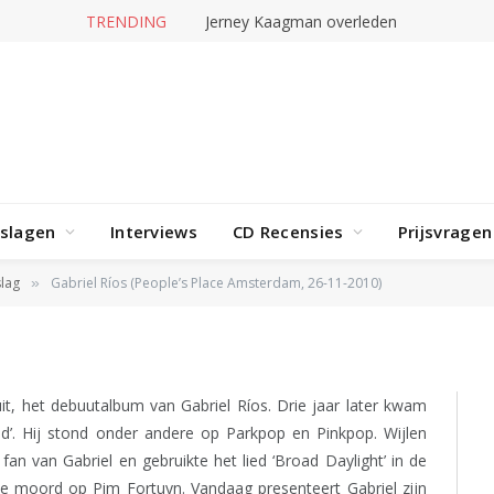
TRENDING
Jerney Kaagman overleden
ple’s Place Amsterdam,
rslagen
Interviews
CD Recensies
Prijsvragen
lag
Gabriel Ríos (People’s Place Amsterdam, 26-11-2010)
»
t, het debuutalbum van Gabriel Ríos. Drie jaar later kwam
ad’. Hij stond onder andere op Parkpop en Pinkpop. Wijlen
n van Gabriel en gebruikte het lied ‘Broad Daylight’ in de
de moord op Pim Fortuyn. Vandaag presenteert Gabriel zijn