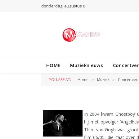
donderdag, augustus 6
CONCERTVERSLAG
Gabriel Ríos (Peo
HOME
Muzieknieuws
Concertve
26-11-2010)
YOU ARE AT:
Home
Muziek
Concertvers
»
»
BY
REDACTIE
27 NOVEMBER 2010
In 2004 kwam ‘Ghostboy’ ui
hij met opvolger ‘Angelhe
Theo van Gogh was groot fa
film 06/05, die gaat over 