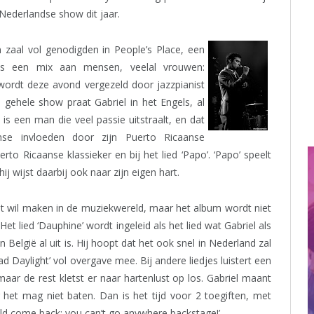
Nederlandse show dit jaar.
n zaal vol genodigden in People’s Place, een
is een mix aan mensen, veelal vrouwen:
 wordt deze avond vergezeld door jazzpianist
gehele show praat Gabriel in het Engels, al
 is een man die veel passie uitstraalt, en dat
nse invloeden door zijn Puerto Ricaanse
o Ricaanse klassieker en bij het lied ‘Papo’. ‘Papo’ speelt
hij wijst daarbij ook naar zijn eigen hart.
et wil maken in de muziekwereld, maar het album wordt niet
Het lied ‘Dauphine’ wordt ingeleid als het lied wat Gabriel als
 België al uit is. Hij hoopt dat het ook snel in Nederland zal
ad Daylight’ vol overgave mee. Bij andere liedjes luistert een
maar de rest kletst er naar hartenlust op los. Gabriel maant
 het mag niet baten. Dan is het tijd voor 2 toegiften, met
d come back: you can’t go anywhere backstage!’