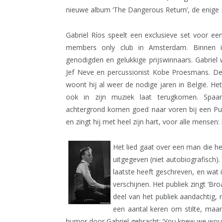
nieuwe album ‘The Dangerous Return’, de enige 
Gabriel Ríos speelt een exclusieve set voor ee
members only club in Amsterdam. Binnen 
genodigden en gelukkige prijswinnaars. Gabriel
Jef Neve en percussionist Kobe Proesmans. De 
woont hij al weer de nodige jaren in België. Het
ook in zijn muziek laat terugkomen. Spaa
achtergrond komen goed naar voren bij een Puert
en zingt hij met heel zijn hart, voor alle mensen: 
Het lied gaat over een man die h
uitgegeven (niet autobiografisch). 
laatste heeft geschreven, en wat in
verschijnen. Het publiek zingt ‘Bro
deel van het publiek aandachtig, 
een aantal keren om stilte, maar
humor door Gabriel gebracht: ‘You knew we woul