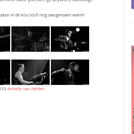
 buiten in de kou toch nog aangenaam warm!
2010
Armelle van Helden