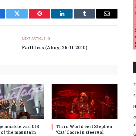
cebook
Twitter
Pinterest
LinkedIn
Tumblr
Email
E
NEXT ARTICLE
)
Faithless (Ahoy, 26-11-2010)
Z
S
H
G
g
e maakte van 013
Third World eert Stephen
l of the mountain
‘Cat’ Coore in sfeervol
G