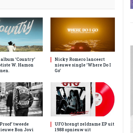
album ‘Country’
Nicky Romero lanceert
tiste W. Hamon
nieuwe single ‘Where Do I
nen.
Go’
 Proof’ tweede
UFO brengt zeldzame EP uit
nieuwe Bon Jovi
1988 opnieuw uit