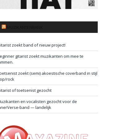
MUZIKANTENBANK
itarist zoekt band of nieuw project!
eginner gitarist zoekt muzikanten om mee te
ammen.
oetsenist zoekt (semi) akoestische coverband in stijl
op/rock
itarist of toetsenist gezocht
uzikanten en vocalisten gezocht voor de
nnerVerse-band — landelijk