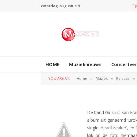
zaterdag, augustus 8
T
RELEASE
HOME
Muzieknieuws
Concertve
Mini album Girls 
YOU ARE AT:
Home
Muziek
Release
»
»
»
BY
REDACTIE
29 OKTOBER 2010
De band Girls uit San Fr
album uit genaamd ‘Bro
single ‘Heartbreaker’, en 
klik op de foto hierna