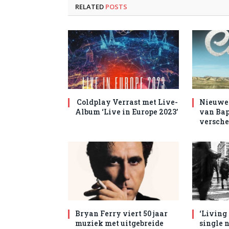
RELATED
POSTS
Coldplay Verrast met Live-
Nieuwe 
Album ‘Live in Europe 2023’
van Bap
versche
Bryan Ferry viert 50 jaar
‘Living
muziek met uitgebreide
single 