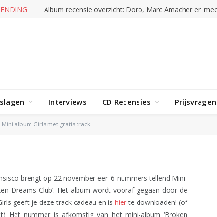
RENDING
Album recensie overzicht: Doro, Marc Amacher en mee
rslagen
Interviews
CD Recensies
Prijsvragen
met gratis track
Mini album Girls met gratis track
ansisco brengt op 22 november een 6 nummers tellend Mini-
ken Dreams Club’. Het album wordt vooraf gegaan door de
Girls geeft je deze track cadeau en is
hier
te downloaden! (of
ast) Het nummer is afkomstig van het mini-album ‘Broken