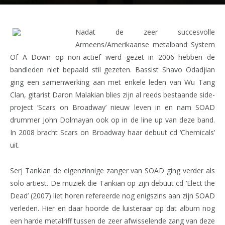
Nadat de zeer succesvolle
Armeens/Amerikaanse metalband System
Of A Down op non-actief werd gezet in 2006 hebben de
bandleden niet bepaald stil gezeten. Bassist Shavo Odadjian
ging een samenwerking aan met enkele leden van Wu Tang
Clan, gitarist Daron Malakian blies zijn al reeds bestaande side-
project ‘Scars on Broadway’ nieuw leven in en nam SOAD
drummer John Dolmayan ook op in de line up van deze band.
In 2008 bracht Scars on Broadway haar debuut cd ‘Chemicals’
uit.
Serj Tankian de eigenzinnige zanger van SOAD ging verder als
solo artiest. De muziek die Tankian op zijn debuut cd ‘Elect the
Dead’ (2007) liet horen refereerde nog
enigszins aan zijn SOAD
verleden. Hier en daar hoorde de luisteraar op dat album nog
een harde metalriff tussen de zeer afwisselende zang van deze