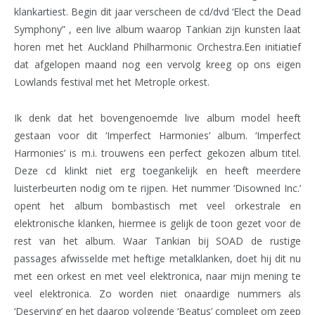
klankartiest. Begin dit jaar verscheen de cd/dvd ‘Elect the Dead
Symphony” , een live album waarop Tankian zijn kunsten laat
horen met het Auckland Philharmonic Orchestra.Een initiatief
dat afgelopen maand nog een vervolg kreeg op ons eigen
Lowlands festival met het Metrople orkest.
Ik denk dat het bovengenoemde live album model heeft
gestaan voor dit ‘Imperfect Harmonies’ album. ‘Imperfect
Harmonies’ is m.i. trouwens een perfect gekozen album titel.
Deze cd klinkt niet erg toegankelijk
en heeft meerdere
luisterbeurten nodig om te rijpen. Het nummer ‘Disowned Inc.’
opent het album bombastisch met veel orkestrale en
elektronische klanken, hiermee is gelijk de toon gezet voor de
rest van het album. Waar Tankian bij SOAD de rustige
passages afwisselde met heftige
metalklanken, doet hij dit nu
met een orkest en met veel elektronica, naar mijn mening te
veel elektronica. Zo worden niet onaardige nummers als
‘Deserving’
en het daarop volgende ‘Beatus’ compleet om zeep