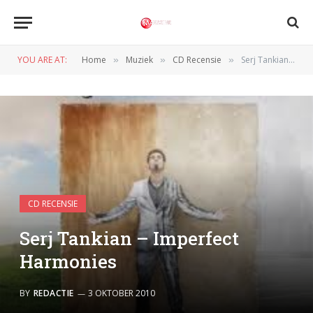
YOU ARE AT:
Home
Muziek
CD Recensie
Serj Tankian – Imperfect Harmonies
»
»
»
CD RECENSIE
Serj Tankian – Imperfect
Harmonies
BY
REDACTIE
3 OKTOBER 2010