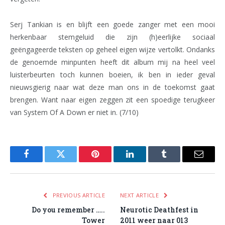
Serj Tankian is en blijft een goede zanger met een mooi
herkenbaar stemgeluid die zijn (h)eerlijke sociaal
geëngageerde teksten op geheel eigen wijze vertolkt. Ondanks
de genoemde minpunten heeft dit album mij na heel veel
luisterbeurten toch kunnen boeien, ik ben in ieder geval
nieuwsgierig naar wat deze man ons in de toekomst gaat
brengen. Want naar eigen zeggen zit een spoedige terugkeer
van System Of A Down er niet in. (7/10)
Facebook
Twitter
Pinterest
LinkedIn
Tumblr
Email
PREVIOUS ARTICLE
NEXT ARTICLE
Do you remember …..
Neurotic Deathfest in
Tower
2011 weer naar 013