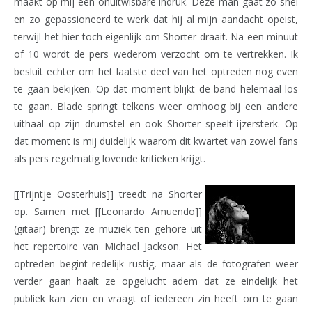
maakt op mij een onuitwisbare indruk. Deze man gaat zo snel
en zo gepassioneerd te werk dat hij al mijn aandacht opeist,
terwijl het hier toch eigenlijk om Shorter draait. Na een minuut
of 10 wordt de pers wederom verzocht om te vertrekken. Ik
besluit echter om het laatste deel van het optreden nog even
te gaan bekijken. Op dat moment blijkt de band helemaal los
te gaan. Blade springt telkens weer omhoog bij een andere
uithaal op zijn drumstel en ook Shorter speelt ijzersterk. Op
dat moment is mij duidelijk waarom dit kwartet van zowel fans
als pers regelmatig lovende kritieken krijgt.
[[Trijntje Oosterhuis]] treedt na Shorter
op. Samen met [[Leonardo Amuendo]]
(gitaar) brengt ze muziek ten gehore uit
het repertoire van Michael Jackson. Het
optreden begint redelijk rustig, maar als de fotografen weer
verder gaan haalt ze opgelucht adem dat ze eindelijk het
publiek kan zien en vraagt of iedereen zin heeft om te gaan