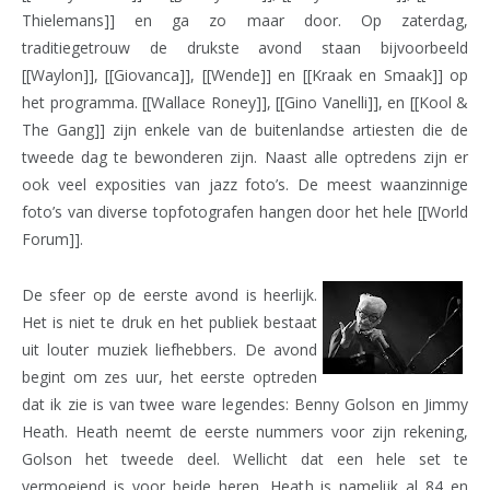
Thielemans]] en ga zo maar door. Op zaterdag,
traditiegetrouw de drukste avond staan bijvoorbeeld
[[Waylon]], [[Giovanca]], [[Wende]] en [[Kraak en Smaak]] op
het programma. [[Wallace Roney]], [[Gino Vanelli]], en [[Kool &
The Gang]] zijn enkele van de buitenlandse artiesten die de
tweede dag te bewonderen zijn. Naast alle optredens zijn er
ook veel exposities van jazz foto’s. De meest waanzinnige
foto’s van diverse topfotografen hangen door het hele [[World
Forum]].
De sfeer op de eerste avond is heerlijk.
Het is niet te druk en het publiek bestaat
uit louter muziek liefhebbers. De avond
begint om zes uur, het eerste optreden
dat ik zie is van twee ware legendes: Benny Golson en Jimmy
Heath. Heath neemt de eerste nummers voor zijn rekening,
Golson het tweede deel. Wellicht dat een hele set te
vermoeiend is voor beide heren, Heath is namelijk al 84 en