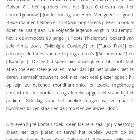
Golson 81. Het optreden met het [[Jazz Orchestra van het
concertgebouw]] (onder leiding van Henk Meulgeert) is goed.
Beide mannen hebben er zichtbaar nog steeds plezier in ook al
doen ze rustig aan. De volgende legende volgt in rap tempo,
het is de inmiddels 88 jarige (!) Toots Thielemans, bekend van
vele films, zoals [[Midnight Cowboy]] en [[Turks Fruit]] en
natuurlijk de tunes van de tv programma’s [[Sesamstraat]] en
[[Baantjer]]. De leeftijd speelt hier duidelijk een rol. Toots laat
af en toe een steekje vallen, maar dat lijkt het publiek niet te
deren. Hemzelf trouwens ook niet. Met veel plezier speelt hij
op zijn zo bekende mondharmonica en zoekt regelmatig
contact met de hordes fotografen die opgesteld staan bij het
podium. Gelukkig voor het publiek mogen wij er maar 2
nummers blijven staan en dan moeten we alweer door.
Om even bij te komen zoek ik een kleinere zaal. [[dj Maestro]]
draait hier zijn platen en terwijl het publiek wacht op de
volgende band: [[New Cool Collective]]. Bijkomen blijkt dan