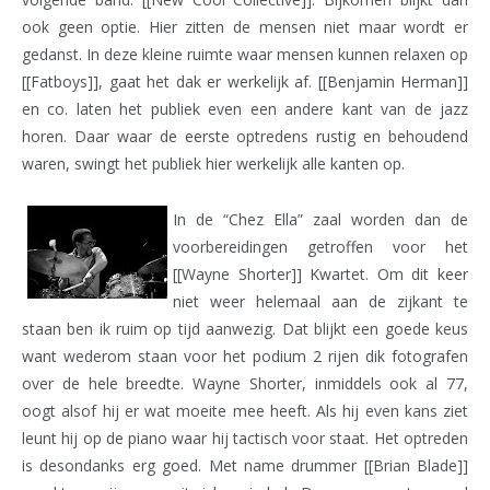
ook geen optie. Hier zitten de mensen niet maar wordt er
gedanst. In deze kleine ruimte waar mensen kunnen relaxen op
[[Fatboys]], gaat het dak er werkelijk af. [[Benjamin Herman]]
en co. laten het publiek even een andere kant van de jazz
horen. Daar waar de eerste optredens rustig en behoudend
waren, swingt het publiek hier werkelijk alle kanten op.
In de “Chez Ella” zaal worden dan de
voorbereidingen getroffen voor het
[[Wayne Shorter]] Kwartet. Om dit keer
niet weer helemaal aan de zijkant te
staan ben ik ruim op tijd aanwezig. Dat blijkt een goede keus
want wederom staan voor het podium 2 rijen dik fotografen
over de hele breedte. Wayne Shorter, inmiddels ook al 77,
oogt alsof hij er wat moeite mee heeft. Als hij even kans ziet
leunt hij op de piano waar hij tactisch voor staat. Het optreden
is desondanks erg goed. Met name drummer [[Brian Blade]]