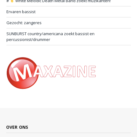
#
White Melodic Death Metal Band zoekt muzikanten!
Ervaren bassist
Gezocht: zangeres
SUNBURST country/americana zoekt bassist en
percussionist/drummer
OVER ONS