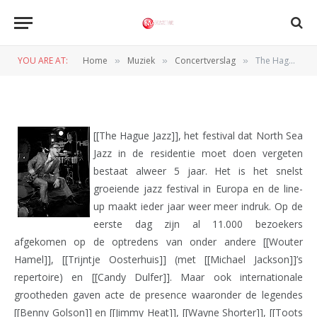
The Hague Jazz, dag 1 (11-06-
2010)
YOU ARE AT:
Home
Muziek
Concertverslag
The Hague Jazz, dag 1 (11-06-2010)
»
»
»
BY
REDACTIE
12 JUNI 2010
[[The Hague Jazz]], het festival dat North Sea
Jazz in de residentie moet doen vergeten
bestaat alweer 5 jaar. Het is het snelst
groeiende jazz festival in Europa en de line-
up maakt ieder jaar weer meer indruk. Op de
eerste dag zijn al 11.000 bezoekers
afgekomen op de optredens van onder andere [[Wouter
Hamel]], [[Trijntje Oosterhuis]] (met [[Michael Jackson]]’s
repertoire) en [[Candy Dulfer]]. Maar ook internationale
grootheden gaven acte de presence waaronder de legendes
[[Benny Golson]] en [[Jimmy Heat]], [[Wayne Shorter]], [[Toots