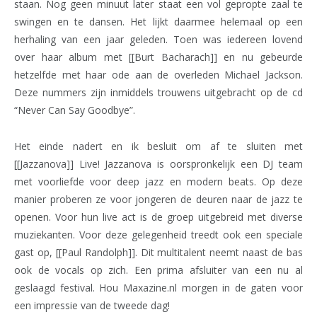
staan. Nog geen minuut later staat een vol gepropte zaal te
swingen en te dansen. Het lijkt daarmee helemaal op een
herhaling van een jaar geleden. Toen was iedereen lovend
over haar album met [[Burt Bacharach]] en nu gebeurde
hetzelfde met haar ode aan de overleden Michael Jackson.
Deze nummers zijn inmiddels trouwens uitgebracht op de cd
“Never Can Say Goodbye”.
Het einde nadert en ik besluit om af te sluiten met
[[Jazzanova]] Live! Jazzanova is oorspronkelijk een DJ team
met voorliefde voor deep jazz en modern beats. Op deze
manier proberen ze voor jongeren de deuren naar de jazz te
openen. Voor hun live act is de groep uitgebreid met diverse
muziekanten. Voor deze gelegenheid treedt ook een speciale
gast op, [[Paul Randolph]]. Dit multitalent neemt naast de bas
ook de vocals op zich. Een prima afsluiter van een nu al
geslaagd festival. Hou Maxazine.nl morgen in de gaten voor
een impressie van de tweede dag!