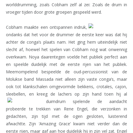
worlddrumming, zoals Cobham zelf al zei: Zoals de drum in
vroeger tijden door grote groepen gespeeld werd.
Cobham maakte een ontspannen indruk,
ondanks dat het voor de drummer de eerste keer was dat hij
achter de conga’s plaats nam. Het ging hem uiteindelijk niet
slecht af, hoewel het spelen van Cobham nog wat onwennig
overkwam. Noya daarentegen voelde het publiek perfect aan
en speelde duidelijk met de eerste rijen van het publiek.
Meemompelend bespeelde de oud-percussionist van de
Molukse band Massada niet alleen zijn vaste conga’s, maar
ook tot klankschalen omgevormde bekkens, crotales, cajon,
sleebellen, en kreeg de lachers op zijn hand toen hij al
duimdrum spelende de aandacht
probeerde te trekken van Rene Engel, die verzonken in
gedachten, zijn tijd met de ogen gesloten, luisterend
afwachtte. Zijn ‘Amazing Grace’ kwam niet verder dan de
eerste rijen, maar gaf aan hoe duidelijk hij in zijn vel zat. Engel