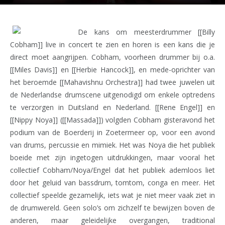
De kans om meesterdrummer [[Billy
Cobham]] live in concert te zien en horen is een kans die je
direct moet aangrijpen. Cobham, voorheen drummer bij o.a.
[[Miles Davis]] en [[Herbie Hancock]], en mede-oprichter van
het beroemde [[Mahavishnu Orchestra]] had twee juwelen uit
de Nederlandse drumscene uitgenodigd om enkele optredens
te verzorgen in Duitsland en Nederland. [[Rene Engel]] en
[[Nippy Noya]] ([[Massada]]) volgden Cobham gisteravond het
podium van de Boerderij in Zoetermeer op, voor een avond
van drums, percussie en mimiek. Het was Noya die het publiek
boeide met zijn ingetogen uitdrukkingen, maar vooral het
collectief Cobham/Noya/Engel dat het publiek ademloos liet
door het geluid van bassdrum, tomtom, conga en meer. Het
collectief speelde gezamelijk, iets wat je niet meer vaak ziet in
de drumwereld. Geen solo’s om zichzelf te bewijzen boven de
anderen, maar geleidelijke overgangen, traditional