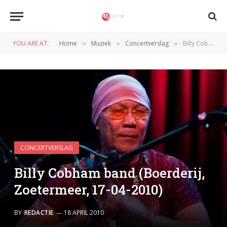
YOU ARE AT:
Home
Muziek
Concertverslag
Billy Cobham band (Boerderij, Zoetermeer, 17-04-2010)
»
»
»
CONCERTVERSLAG
Billy Cobham band (Boerderij,
Zoetermeer, 17-04-2010)
BY
REDACTIE
18 APRIL 2010