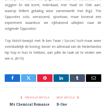
zeggen! En dat komt, inderdaad, met ‘Haat’ en ‘Ode aan’,
waarop WIllem gelukkig weer samenwerkt met Big2. The
Opposites solo, verrassend, spontaan, maar bovenal een
experiment waardoor we rijkhalzend uitkijken naar de
volgende ‘Opposites’.
Top Notch bewijst met ‘Ik ben Twan / Succes’ toch maar weer
overduidelijk de koning, keizer en admiraal van de Nederlandse
hip hop in huis te hebben, aan jullie de taak uit te vinden wie
wie is. (8/10)
Facebook
Twitter
Pinterest
LinkedIn
Tumblr
Email
PREVIOUS ARTICLE
NEXT ARTICLE
My Chemical Romance
B-One