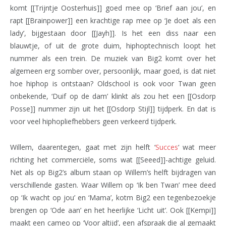
komt [[Trijntje Oosterhuis]] goed mee op ‘Brief aan jou’, en
rapt [[Brainpower]] een krachtige rap mee op ‘Je doet als een
lady’, bijgestaan door [[Jayh]]. Is het een diss naar een
blauwtje, of uit de grote duim, hiphoptechnisch loopt het
nummer als een trein. De muziek van Big2 komt over het
algemeen erg somber over, persoonlijk, maar goed, is dat niet
hoe hiphop is ontstaan? Oldschool is ook voor Twan geen
onbekende, ‘Duif op de dam’ klinkt als zou het een [[Osdorp
Posse]] nummer zijn uit het [[Osdorp Stijl]] tijdperk. En dat is
voor veel hiphopliefhebbers geen verkeerd tijdperk.
Willem, daarentegen, gaat met zijn helft ‘
Succes
‘ wat meer
richting het commerciële, soms wat [[Seeed]]-achtige geluid.
Net als op Big2’s album staan op Willem’s helft bijdragen van
verschillende gasten. Waar Willem op ‘Ik ben Twan’ mee deed
op ‘Ik wacht op jou’ en ‘Mama’, kotm Big2 een tegenbezoekje
brengen op ‘Ode aan’ en het heerlijke ‘Licht uit’. Ook [[Kempi]]
maakt een cameo op ‘Voor altijd’, een afspraak die al gemaakt