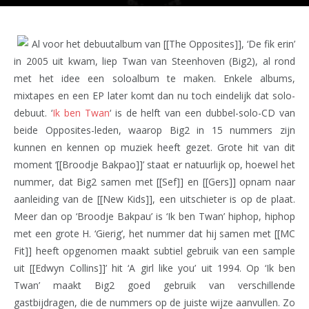
Al voor het debuutalbum van [[The Opposites]], ‘De fik erin’
in 2005 uit kwam, liep Twan van Steenhoven (Big2), al rond
met het idee een soloalbum te maken. Enkele albums,
mixtapes en een EP later komt dan nu toch eindelijk dat solo-
debuut. ‘
Ik ben Twan
‘ is de helft van een dubbel-solo-CD van
beide Opposites-leden, waarop Big2 in 15 nummers zijn
kunnen en kennen op muziek heeft gezet. Grote hit van dit
moment ‘[[Broodje Bakpao]]’ staat er natuurlijk op, hoewel het
nummer, dat Big2 samen met [[Sef]] en [[Gers]] opnam naar
aanleiding van de [[New Kids]], een uitschieter is op de plaat.
Meer dan op ‘Broodje Bakpau’ is ‘Ik ben Twan’ hiphop, hiphop
met een grote H. ‘Gierig’, het nummer dat hij samen met [[MC
Fit]] heeft opgenomen maakt subtiel gebruik van een sample
uit [[Edwyn Collins]]’ hit ‘A girl like you’ uit 1994. Op ‘Ik ben
Twan’ maakt Big2 goed gebruik van verschillende
gastbijdragen, die de nummers op de juiste wijze aanvullen. Zo