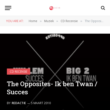
YOU ARE AT:
Home
Muziek
CD Recensie
The Opposites- Ik ben Twan / Succes
»
»
»
CD RECENSIE
The Opposites- Ik ben Twan /
Succes
BY
REDACTIE
5 MAART 2010