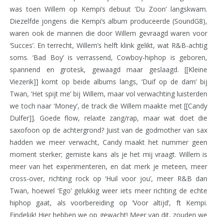
was toen Willem op Kempi’s debuut ‘Du Zoon’ langskwam.
Diezelfde jongens die Kempi’s album produceerde (SoundG8),
waren ook de mannen die door Willem gevraagd waren voor
‘Succes’. En terrecht, Willem’s helft klink gelikt, wat R&B-achtig
soms. ‘Bad Boy’ is verrassend, Cowboy-hiphop is geboren,
spannend en grotesk, gewaagd maar geslaagd. [[Kleine
Viezerik]] komt op beide albums langs, ‘Duif op de dam’ bij
Twan, ‘Het spijt me’ bij Willem, maar vol verwachting luisterden
we toch naar ‘Money’, de track die Willem maakte met [[Candy
Dulfer]]. Goede flow, relaxte zang/rap, maar wat doet die
saxofoon op de achtergrond? Juist van de godmother van sax
hadden we meer verwacht, Candy maakt het nummer geen
moment sterker; gemiste kans als je het mij vraagt. Willem is
meer van het experimenteren, en dat merk je meteen, meer
cross-over, richting rock op ‘Huil voor jou’, meer R&B dan
Twan, hoewel ‘Ego’ gelukkig weer iets meer richting de echte
hiphop gaat, als voorbereiding op ‘Voor altijd’, ft Kempi.
Eindelijk! Hier hebben we op gewacht! Meer van dit, zouden we