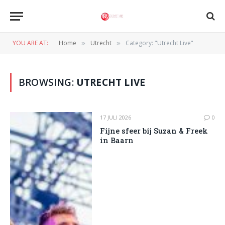
YOU ARE AT:
Home
Utrecht
Category: "Utrecht Live"
»
»
BROWSING:
UTRECHT LIVE
17 JULI 2026
0
Fijne sfeer bij Suzan & Freek
in Baarn