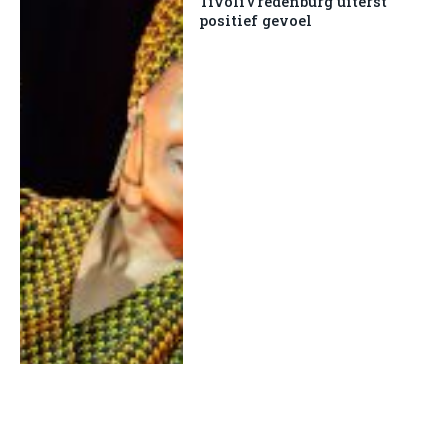
TivoliVredenburg uiterst
positief gevoel