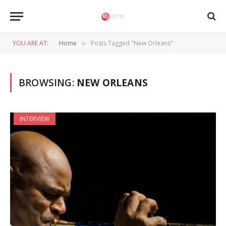
YOU ARE AT:
Home
Posts Tagged "New Orleans"
»
BROWSING:
NEW ORLEANS
INTERVIEW