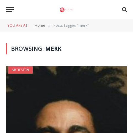
YOU ARE AT:
Home
Posts Tagged "merk"
»
BROWSING:
MERK
ARTIESTEN