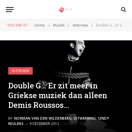
YOU ARE AT:
Home
Muziek
Interview
Double G… Er zit meer in Griekse muziek dan alleen Demis Roussos…
»
»
»
INTERVIEW
Double G… Er zit meer in
Griekse muziek dan alleen
Demis Roussos…
BY
NORMAN VAN DEN WILDENBERG, UITWERKING: CINDY
KEULENS
9 DECEMBER 2012