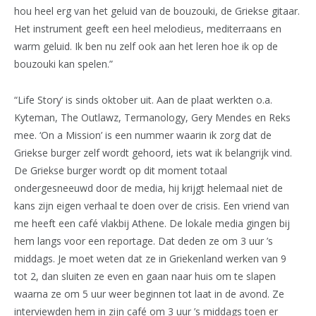
hou heel erg van het geluid van de bouzouki, de Griekse gitaar.
Het instrument geeft een heel melodieus, mediterraans en
warm geluid. Ik ben nu zelf ook aan het leren hoe ik op de
bouzouki kan spelen.”
“Life Story’ is sinds oktober uit. Aan de plaat werkten o.a.
Kyteman, The Outlawz, Termanology, Gery Mendes en Reks
mee. ‘On a Mission’ is een nummer waarin ik zorg dat de
Griekse burger zelf wordt gehoord, iets wat ik belangrijk vind.
De Griekse burger wordt op dit moment totaal
ondergesneeuwd door de media, hij krijgt helemaal niet de
kans zijn eigen verhaal te doen over de crisis. Een vriend van
me heeft een café vlakbij Athene. De lokale media gingen bij
hem langs voor een reportage. Dat deden ze om 3 uur ’s
middags. Je moet weten dat ze in Griekenland werken van 9
tot 2, dan sluiten ze even en gaan naar huis om te slapen
waarna ze om 5 uur weer beginnen tot laat in de avond. Ze
interviewden hem in zijn café om 3 uur ’s middags toen er