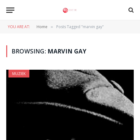
YOU ARE AT:
Home
Posts Tagged "marvin gay"
»
BROWSING:
MARVIN GAY
MUZIEK