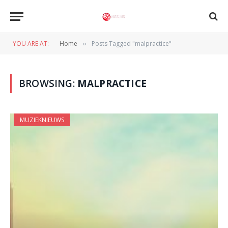
YOU ARE AT:
Home
Posts Tagged "malpractice"
»
BROWSING:
MALPRACTICE
MUZIEKNIEUWS