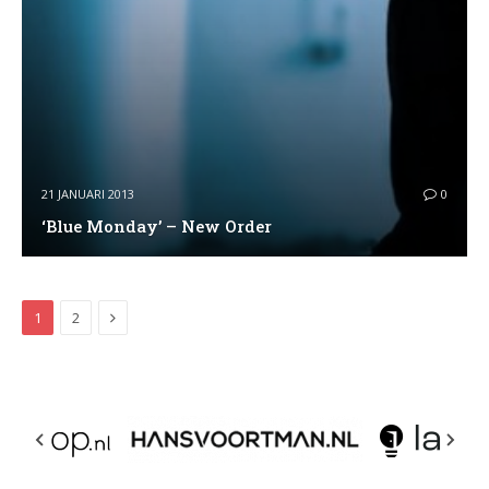
21 JANUARI 2013
0
‘Blue Monday’ – New Order
Next
1
2