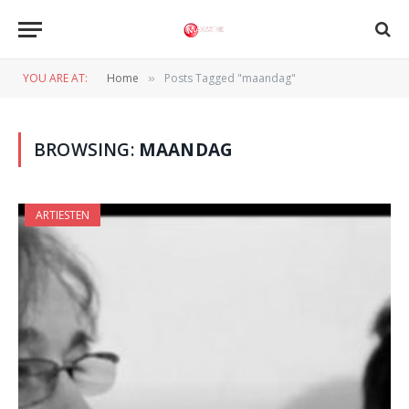
YOU ARE AT:
Home
Posts Tagged "maandag"
»
BROWSING:
MAANDAG
ARTIESTEN