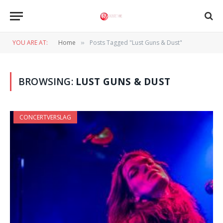
YOU ARE AT:
Home
Posts Tagged "Lust Guns & Dust"
»
BROWSING:
LUST GUNS & DUST
CONCERTVERSLAG