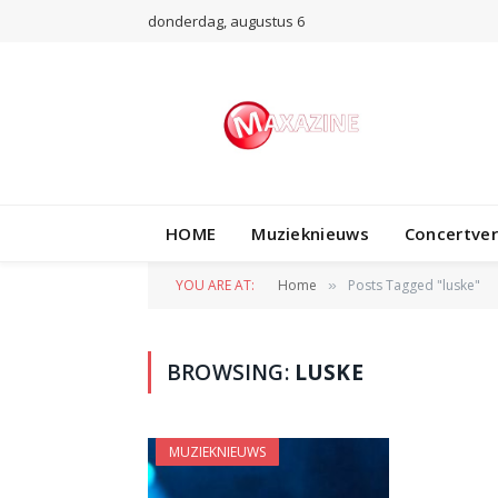
donderdag, augustus 6
HOME
Muzieknieuws
Concertve
YOU ARE AT:
Home
Posts Tagged "luske"
»
BROWSING:
LUSKE
MUZIEKNIEUWS