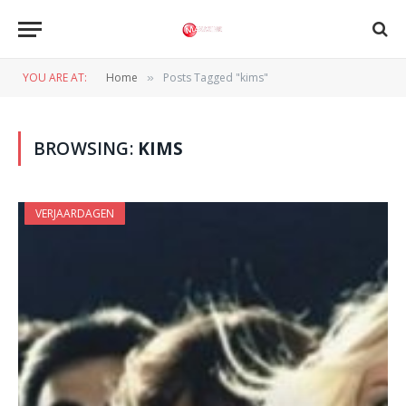
YOU ARE AT:
Home
Posts Tagged "kims"
»
BROWSING:
KIMS
VERJAARDAGEN