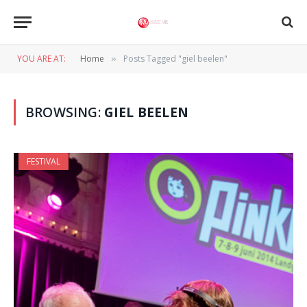
YOU ARE AT:
Home
Posts Tagged "giel beelen"
»
BROWSING:
GIEL BEELEN
FESTIVAL