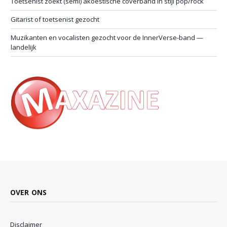
Toetsenist zoekt (semi) akoestische coverband in stijl pop/rock
Gitarist of toetsenist gezocht
Muzikanten en vocalisten gezocht voor de InnerVerse-band —
landelijk
OVER ONS
Disclaimer