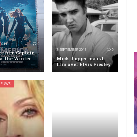
2014
0
8 SEPTEMBER 2013
0
e film Captain
a: the Winter
Mick Jagger maakt
film over Elvis Presley
IEUWS