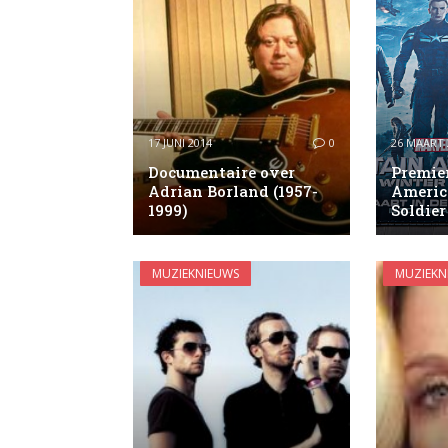
17 JUNI 2014
0
26 MAART 
Documentaire over
Premier
Adrian Borland (1957-
Americ
1999)
Soldier
MUZIEKNIEUWS
MUZIEKN