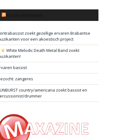
MUZIKANTENBANK
ontrabassist zoekt gezellige ervaren Brabantse
uzikanten voor een akoestisch project
#
White Melodic Death Metal Band zoekt
uzikanten!
rvaren bassist
ezocht: zangeres
UNBURST country/americana zoekt bassist en
ercussionist/drummer