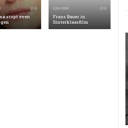
0
0
2 JULI 2009
0
a stopt even
Frans Bauer in
ngen
Sinterklaasfilm