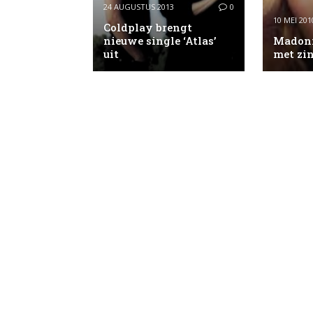
24 AUGUSTUS 2013
0
10 MEI 201
Coldplay brengt
nieuwe single ‘Atlas’
Madonn
uit
met zi