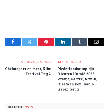
Facebook
Twitter
Pinterest
LinkedIn
Tumblr
Email
PREVIOUS ARTICLE
NEXT ARTICLE
Christopher en meer, Nibe
Nederlandse top-dj’s
Festival Dag 2
kleuren Untold 2025
oranje; Garrix, Armin,
Tiësto en Don Diablo
keren terug
RELATED
POSTS