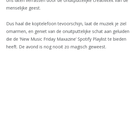
ons laten verrassen door de onuitputtelijke creativiteit van de
menselijke geest.
Dus haal die koptelefoon tevoorschijn, laat de muziek je ziel
omarmen, en geniet van de onuitputtelijke schat aan geluiden
die de ‘New Music Friday Maxazine’ Spotify Playlist te bieden
heeft. De avond is nog nooit zo magisch geweest.