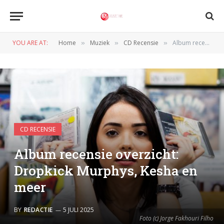
YOU ARE AT:
Home
Muziek
CD Recensie
Album recensie overzicht: Dropkick Murphys, Kesha en meer
»
»
»
CD RECENSIE
Album recensie overzicht:
Dropkick Murphys, Kesha en
meer
BY
REDACTIE
5 JULI 2025
Foto (c) Jorge Fakhouri Filho