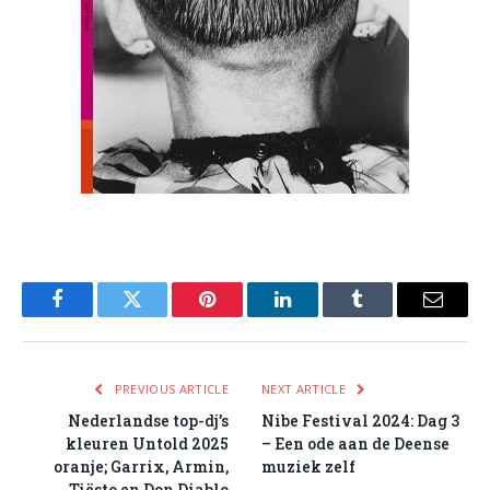
Facebook
Twitter
Pinterest
LinkedIn
Tumblr
Email
PREVIOUS ARTICLE
NEXT ARTICLE
Nederlandse top-dj’s
Nibe Festival 2024: Dag 3
kleuren Untold 2025
– Een ode aan de Deense
oranje; Garrix, Armin,
muziek zelf
Tiësto en Don Diablo