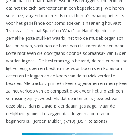
geluid dat tot haar naakte essentie is teruggebracht, zonder
dat het trio zich laat ‘ketenen’ in een bepaalde stijl. We horen
vrije jazz, vlagen bop en zelfs rock-thema’s, waarbij het zelfs
voor het geoefende oor soms zoeken is naar enig houvast.
Tracks als ‘Liminal Space’ en ‘What’s at Hand’ zijn niet de
gemakkelijkste stukken waarbij het trio de muziek organisch
laat ontstaan, vaak aan de hand van niet meer dan een paar
korte motieven die doorgaans door de sopraansax van Bixler
worden ingezet. De bestemming is bekend, de reis er naar toe
ligt volledig open en biedt ruimte voor Loomis en Rojas om
accenten te leggen en de koers van de muziek verder te
bepalen. Alle tracks zijn in één keer opgenomen en menig keer
zal het verloop van de compositie ook voor het trio zelf een
verrassing zijn geweest. Als dat de intentie is geweest van
deze plaat, dan is David Bixler daarin geslaagd. Maar de
eerlijkheid gebiedt te zeggen dat dit geen album voor
beginners is. (Jeroen Mulder) (7/10) (DSP Relations)