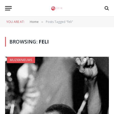
YOU ARE AT:
Home
Posts Tagged "feli"
»
BROWSING:
FELI
MUZIEKNIEUWS