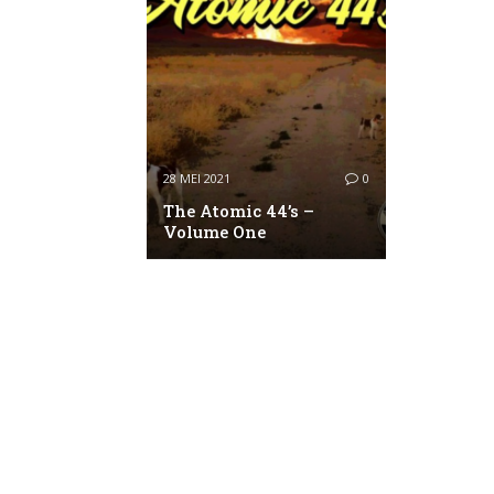
28 MEI 2021
0
The Atomic 44’s –
Volume One