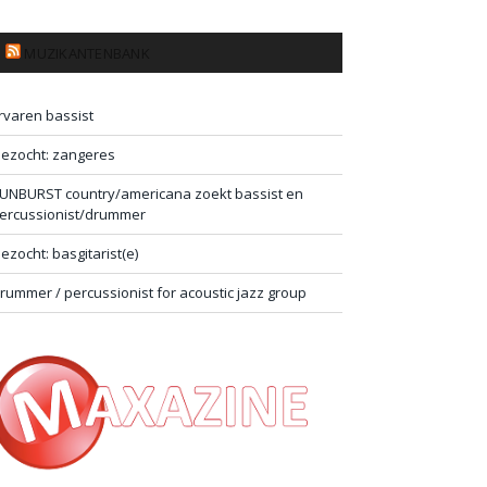
MUZIKANTENBANK
rvaren bassist
ezocht: zangeres
UNBURST country/americana zoekt bassist en
ercussionist/drummer
ezocht: basgitarist(e)
rummer / percussionist for acoustic jazz group