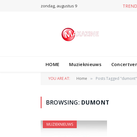
zondag, augustus 9
TREND
HOME
Muzieknieuws
Concertve
YOU ARE AT:
Home
Posts Tagged "dumont"
»
BROWSING:
DUMONT
MUZIEKNIEUWS