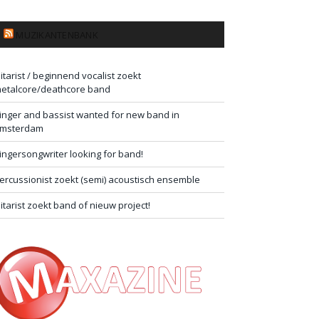
MUZIKANTENBANK
itarist / beginnend vocalist zoekt
etalcore/deathcore band
inger and bassist wanted for new band in
msterdam
ingersongwriter looking for band!
ercussionist zoekt (semi) acoustisch ensemble
itarist zoekt band of nieuw project!