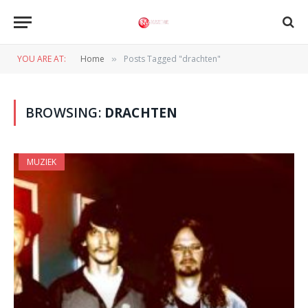
YOU ARE AT:
Home
Posts Tagged "drachten"
»
BROWSING:
DRACHTEN
MUZIEK