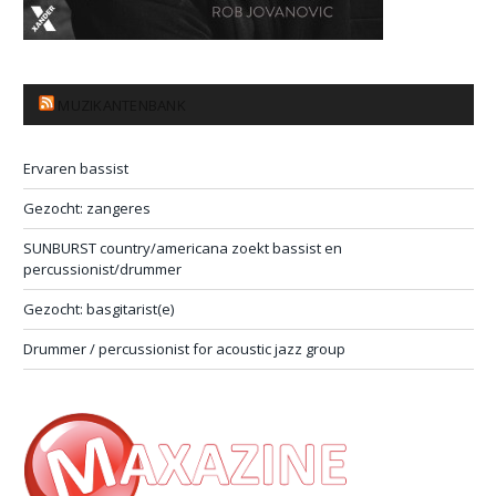
MUZIKANTENBANK
Ervaren bassist
Gezocht: zangeres
SUNBURST country/americana zoekt bassist en
percussionist/drummer
Gezocht: basgitarist(e)
Drummer / percussionist for acoustic jazz group