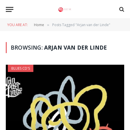
YOU ARE AT:
Home
Posts Tagged "Arjan van der Linde"
»
BROWSING:
ARJAN VAN DER LINDE
BLUES CD'S