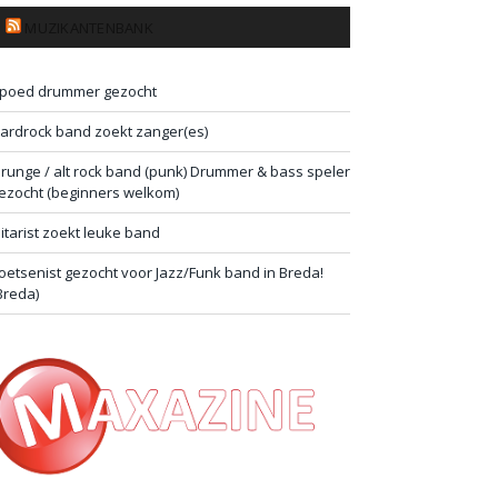
MUZIKANTENBANK
poed drummer gezocht
ardrock band zoekt zanger(es)
runge / alt rock band (punk) Drummer & bass speler
ezocht (beginners welkom)
itarist zoekt leuke band
oetsenist gezocht voor Jazz/Funk band in Breda!
Breda)