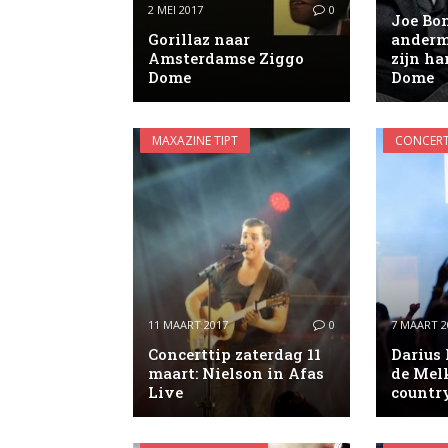
2 MEI 2017
0
Joe Bo
Gorillaz naar
anderm
Amsterdamse Ziggo
zijn ha
Dome
Dome
MAXAZINE TIPT
CONCERT
11 MAART 2017
0
7 MAART 2
Concerttip zaterdag 11
Darius 
maart: Nielson in Afas
de Mel
Live
country