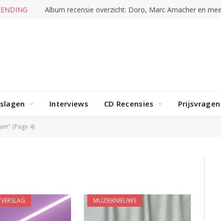
TRENDING
Stray Kids – This & That
rslagen
Interviews
CD Recensies
Prijsvragen
am" (Page 4)
VERSLAG
MUZIEKNIEUWS