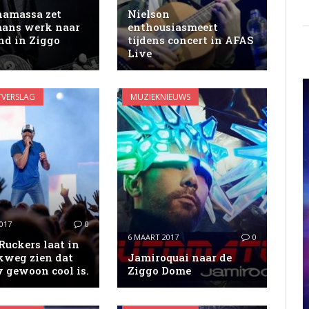
namassa zet
Nielson
ans werk naar
enthousiasmeert
nd in Ziggo
tijdens concert in AFAS
Live
VERSLAG
MUZIEKNIEUWS
017
0
6 MAART 2017
0
Ruckers laat in
kweg zien dat
Jamiroquai naar de
 gewoon cool is.
Ziggo Dome