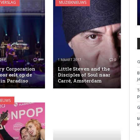
VERSLAG
MUZIEKNIEUWS
017
0
1 MAART 2017
0
G
ry Corporation
Little Steven and the
B
oor eelt op de
Disciples of Soul naar
j
in Paradiso
Carré, Amsterdam
T
p
IEUWS
G
M
I