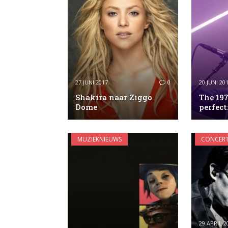
27 JUNI 2017
0
20 JUNI 20
Shakira naar Ziggo
The 19
Dome
perfect
MUZIEKNIEUWS
CONCERT
29 APRIL 2