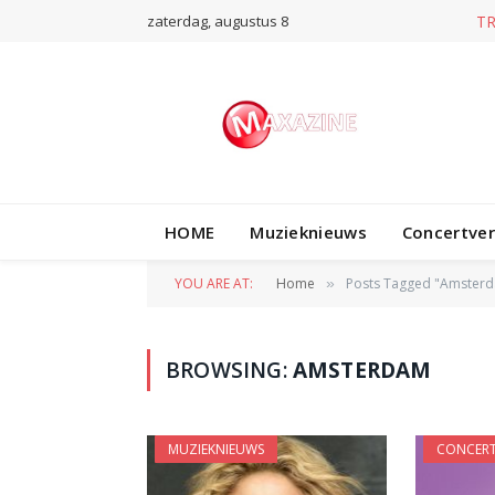
zaterdag, augustus 8
HOME
Muzieknieuws
Concertve
YOU ARE AT:
Home
Posts Tagged "Amsterd
»
BROWSING:
AMSTERDAM
MUZIEKNIEUWS
CONCERT