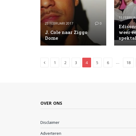
15 FEBRUA
23 FEBRUARI 2017
0
Edisons
J. Cole naar Ziggo
weer e
Dome
spekta
Previous
…
1
2
3
4
5
6
18
OVER ONS
Disclaimer
Adverteren