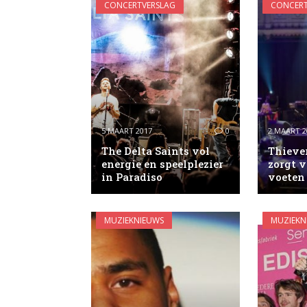
CONCERTVERSLAG
CONCERT
5 MAART 2017
0
2 MAART 2
The Delta Saints vol
Thieve
energie en speelplezier
zorgt v
in Paradiso
voeten 
MUZIEKNIEUWS
MUZIEKN