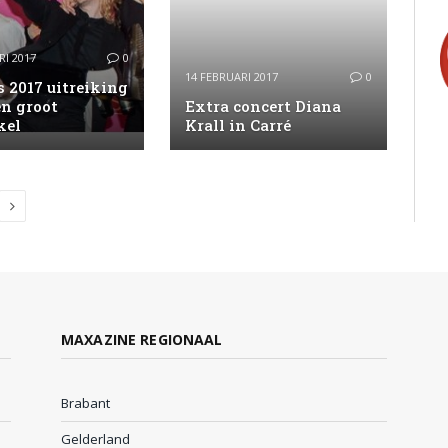
RI 2017
0
14 FEBRUARI 2017
0
 2017 uitreiking
en groot
Extra concert Diana
kel
Krall in Carré
Next
MAXAZINE REGIONAAL
Brabant
Gelderland