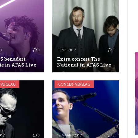
17
0
19 MEI 2017
0
75 benadert
Extra concert The
ie in AFAS Live
National in AFAS Live
VERSLAG
CONCERTVERSLAG
017
0
12 MAART 2017
0