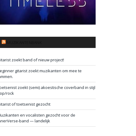
MUZIKANTENBANK
itarist zoekt band of nieuw project!
eginner gitarist zoekt muzikanten om mee te
ammen.
oetsenist zoekt (semi) akoestische coverband in stijl
op/rock
itarist of toetsenist gezocht
uzikanten en vocalisten gezocht voor de
nnerVerse-band — landelijk