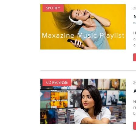
SPOTIFY
2
N
s
H
o
o
CD RECENSIE
2
A
I
r
b