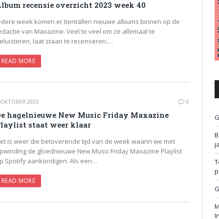
lbum recensie overzicht 2023 week 40
edere week komen er tientallen nieuwe albums binnen op de
edactie van Maxazine. Veel te veel om ze allemaal te
eluisteren, laat staan te recenseren.…
READ MORE
 OKTOBER 2023
0
e hagelnieuwe New Music Friday Maxazine
G
laylist staat weer klaar
B
et is weer die betoverende tijd van de week waarin we met
j
pwinding de gloednieuwe New Music Friday Maxazine Playlist
p Spotify aankondigen. Als een…
T
p
READ MORE
G
M
I