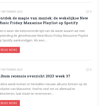
2 SEPTEMBER 2023
0
ntdek de magie van muziek: de wekelijkse New
usic Friday Maxazine Playlist op Spotify
et is weer die betoverende tijd van de week waarin we met
pwinding de gloednieuwe New Music Friday Maxazine Playlist
p Spotify aankondigen. Als een…
READ MORE
7 SEPTEMBER 2023
0
lbum recensie overzicht 2023 week 37
edere week komen er tientallen nieuwe albums binnen op de
edactie van Maxazine. Veel te veel om ze allemaal te
eluisteren, laat staan te recenseren.…
READ MORE