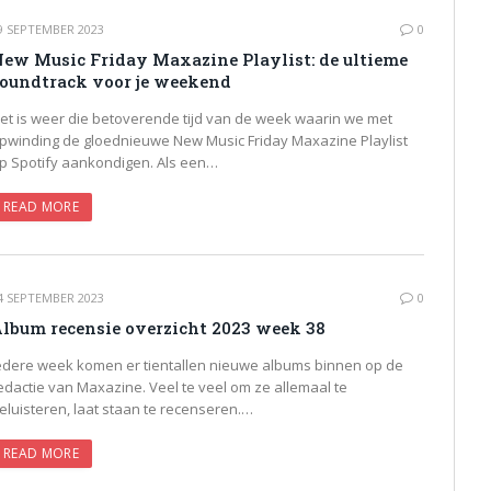
9 SEPTEMBER 2023
0
ew Music Friday Maxazine Playlist: de ultieme
oundtrack voor je weekend
et is weer die betoverende tijd van de week waarin we met
pwinding de gloednieuwe New Music Friday Maxazine Playlist
p Spotify aankondigen. Als een…
READ MORE
4 SEPTEMBER 2023
0
lbum recensie overzicht 2023 week 38
edere week komen er tientallen nieuwe albums binnen op de
edactie van Maxazine. Veel te veel om ze allemaal te
eluisteren, laat staan te recenseren.…
READ MORE