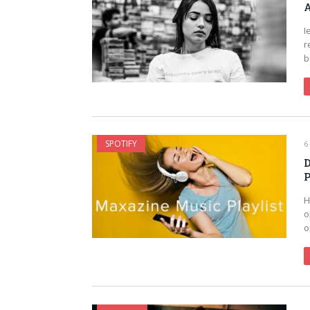
A
I
r
b
SPOTIFY
6
D
P
H
o
o