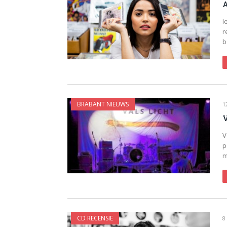
A
I
r
b
BRABANT NIEUWS
1
V
V
p
m
CD RECENSIE
8