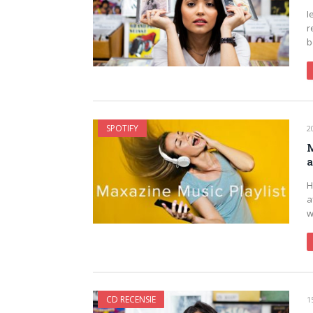
I
r
b
SPOTIFY
2
M
a
H
a
w
CD RECENSIE
1