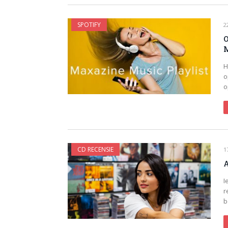
SPOTIFY
2
O
M
H
o
o
CD RECENSIE
1
A
I
r
b