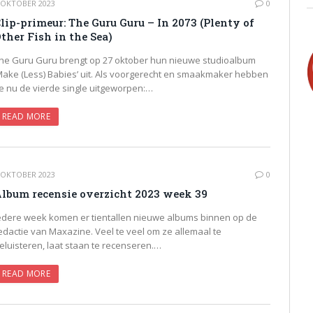
 OKTOBER 2023
0
lip-primeur: The Guru Guru – In 2073 (Plenty of
ther Fish in the Sea)
he Guru Guru brengt op 27 oktober hun nieuwe studioalbum
Make (Less) Babies’ uit. Als voorgerecht en smaakmaker hebben
e nu de vierde single uitgeworpen:…
READ MORE
 OKTOBER 2023
0
lbum recensie overzicht 2023 week 39
edere week komen er tientallen nieuwe albums binnen op de
edactie van Maxazine. Veel te veel om ze allemaal te
eluisteren, laat staan te recenseren.…
READ MORE