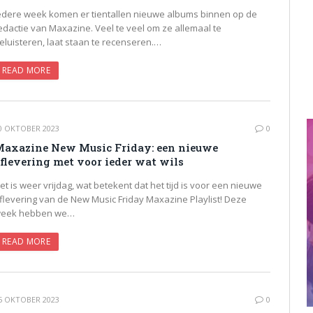
edere week komen er tientallen nieuwe albums binnen op de
edactie van Maxazine. Veel te veel om ze allemaal te
eluisteren, laat staan te recenseren.…
READ MORE
0 OKTOBER 2023
0
axazine New Music Friday: een nieuwe
flevering met voor ieder wat wils
et is weer vrijdag, wat betekent dat het tijd is voor een nieuwe
flevering van de New Music Friday Maxazine Playlist! Deze
eek hebben we…
READ MORE
5 OKTOBER 2023
0