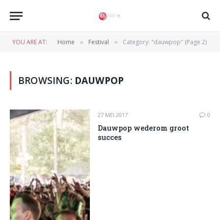
YOU ARE AT:
Home
Festival
Category: "dauwpop" (Page 2)
»
»
BROWSING:
DAUWPOP
27 MEI 2017
0
Dauwpop wederom groot
succes