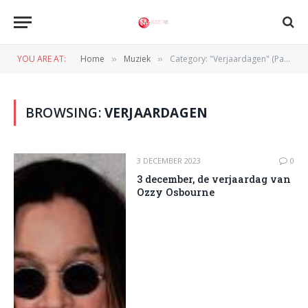
YOU ARE AT:
Home
Muziek
Category: "Verjaardagen" (Page 5)
»
»
BROWSING:
VERJAARDAGEN
3 DECEMBER 2023
0
3 december, de verjaardag van
Ozzy Osbourne