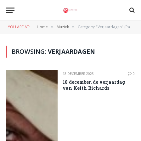
YOU ARE AT:
Home
Muziek
Category: "Verjaardagen" (Page 4)
»
»
BROWSING:
VERJAARDAGEN
18 DECEMBER 2023
0
18 december, de verjaardag
van Keith Richards