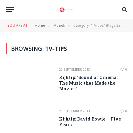
YOU ARE AT:
Home
Muziek
Category: "TV-tips" (Page 33)
»
»
BROWSING:
TV-TIPS
22 SEPTEMBER 2013
0
Kijktip: ‘Sound of Cinema:
The Music that Made the
Movies’
21 SEPTEMBER 2013
0
Kijktip: David Bowie – Five
Years