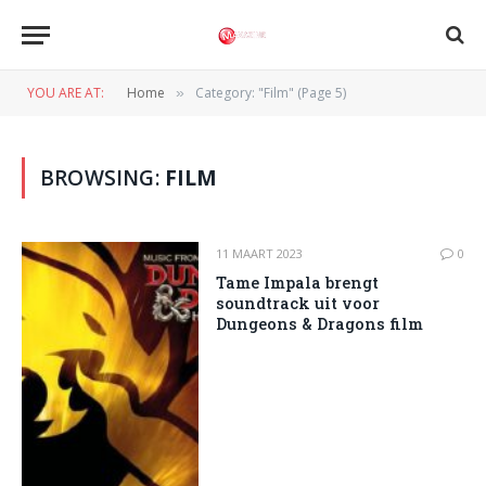
YOU ARE AT:
Home
Category: "Film" (Page 5)
»
BROWSING:
FILM
11 MAART 2023
0
Tame Impala brengt
soundtrack uit voor
Dungeons & Dragons film