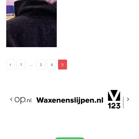
Previous
…
1
3
4
5